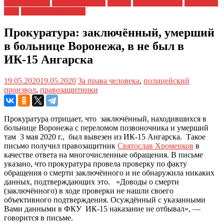
заключенных
Права человека
Пытки
Пытки в МЛС
Пытки на
зоне
Социальные права
Прокуратура: заключённый, умерший
в больнице Воронежа, в не был в
ИК-15 Ангарска
19.05.2020
19.05.2020
За права человека
,
полицейский
произвол
,
правозащитники
Прокуратура отрицает, что заключённый, находившихся в
больнице Воронежа с переломом позвоночника и умерший
там 3 мая 2020 г., был вывезен из ИК-15 Ангарска. Такое
письмо получил правозащитник
Святослав Хроменков
в
качестве ответа на многочисленные обращения. В письме
указано, что прокуратура провела проверку по факту
обращения о смерти заключённого и не обнаружила никаких
данных, подтверждающих это. «Доводы о смерти
(заключённого) в ходе проверки не нашли своего
объективного подтверждения. Осуждённый с указанными
Вами данными в ФКУ ИК-15 наказание не отбывал», —
говорится в письме.