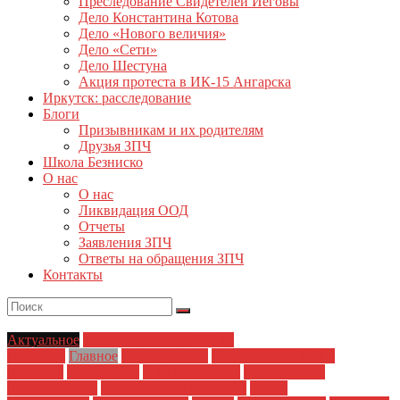
Преследование Свидетелей Иеговы
Дело Константина Котова
Дело «Нового величия»
Дело «Сети»
Дело Шестуна
Акция протеста в ИК-15 Ангарска
Иркутск: расследование
Блоги
Призывникам и их родителям
Друзья ЗПЧ
Школа Безниско
О нас
О нас
Ликвидация ООД
Отчеты
Заявления ЗПЧ
Ответы на обращения ЗПЧ
Контакты
Актуальное
Акция протеста в ИК-15
Ангарска
Главное
Главные темы
Деятельность ЗПЧ в
регионах
Друзья ЗПЧ
ЗПЧ в регионах
Материалы и
Расследования
Полицейский произвол
Права