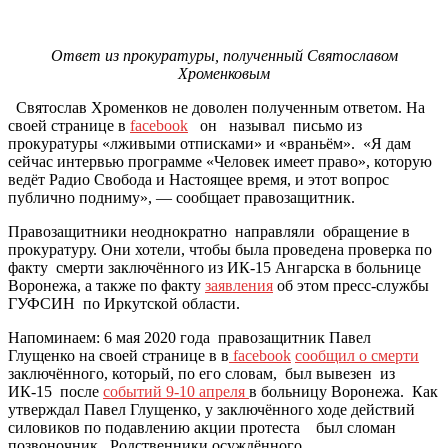
Ответ из прокуратуры, полученный Святославом
Хроменковым
Святослав Хроменков не доволен полученным ответом. На
своей странице в
facebook
он называл письмо из
прокуратуры «лживыми отписками» и «враньём». «Я дам
сейчас интервью программе «Человек имеет право», которую
ведёт Радио Свобода и Настоящее время, и этот вопрос
публично подниму», — сообщает правозащитник.
Правозащитники неоднократно направляли обращение в
прокуратуру. Они хотели, чтобы была проведена проверка по
факту смерти заключённого из ИК-15 Ангарска в больнице
Воронежа, а также по факту
заявления
об этом пресс-службы
ГУФСИН по Иркутской области.
Напоминаем: 6 мая 2020 года правозащитник Павел
Глущенко на своей странице в в
facebook
сообщил о смерти
заключённого, который, по его словам, был вывезен из
ИК-15 после
событий 9-10 апреля
в больницу Воронежа. Как
утверждал Павел Глущенко, у заключённого ходе действий
силовиков по подавлению акции протеста был сломан
позвоночник. Родственники осуждённого