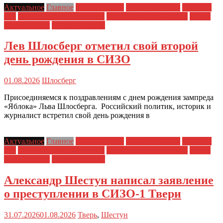
Актуальное
Главное
Главные темы
ЗПЧ в регионах
Новости
дня
Политические репрессии
Полицейский произвол
Права
заключенных
Права человека
Лев Шлосберг отметил свой второй
день рождения в СИЗО
01.08.2026
Шлосберг
Присоединяемся к поздравлениям с днем рождения зампреда
«Яблока» Льва Шлосберга. Российский политик, историк и
журналист встретил свой день рождения в
Актуальное
Главное
Главные темы
ЗПЧ в регионах
Новости
дня
Политические репрессии
Полицейский произвол
Права
заключенных
Права человека
Александр Шестун написал заявление
о преступлении в СИЗО-1 Твери
31.07.2026
01.08.2026
Тверь
,
Шестун