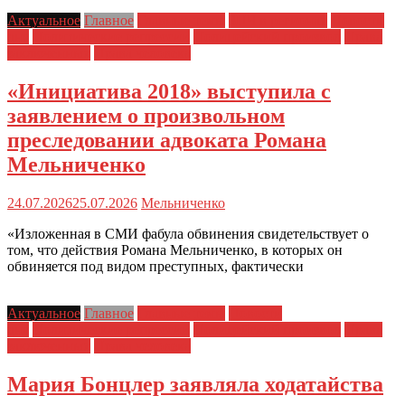
Актуальное
Главное
Главные темы
ЗПЧ в регионах
Новости
дня
Политические репрессии
Полицейский произвол
Права
заключенных
Права человека
«Инициатива 2018» выступила с
заявлением о произвольном
преследовании адвоката Романа
Мельниченко
24.07.2026
25.07.2026
Мельниченко
«Изложенная в СМИ фабула обвинения свидетельствует о
том, что действия Романа Мельниченко, в которых он
обвиняется под видом преступных, фактически
Актуальное
Главное
Главные темы
Новости
дня
Политические репрессии
Полицейский произвол
Права
заключенных
Права человека
Мария Бонцлер заявляла ходатайства