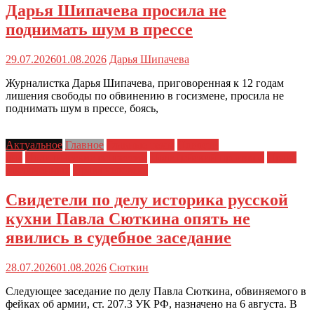
Дарья Шипачева просила не
поднимать шум в прессе
29.07.2026
01.08.2026
Дарья Шипачева
Журналистка Дарья Шипачева, приговоренная к 12 годам
лишения свободы по обвинению в госизмене, просила не
поднимать шум в прессе, боясь,
Актуальное
Главное
Главные темы
Новости
дня
Политические репрессии
Полицейский произвол
Права
заключенных
Права человека
Свидетели по делу историка русской
кухни Павла Сюткина опять не
явились в судебное заседание
28.07.2026
01.08.2026
Сюткин
Следующее заседание по делу Павла Сюткина, обвиняемого в
фейках об армии, ст. 207.3 УК РФ, назначено на 6 августа. В