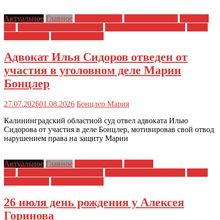
Актуальное
Главное
Главные темы
ЗПЧ в регионах
Новости
дня
Политические репрессии
Полицейский произвол
Права
заключенных
Права человека
Адвокат Илья Сидоров отведен от
участия в уголовном деле Марии
Бонцлер
27.07.2026
01.08.2026
Бонцлер Мария
Калининградский областной суд отвел адвоката Илью
Сидорова от участия в деле Бонцлер, мотивировав свой отвод
нарушением права на защиту Марии
Актуальное
Главное
Главные темы
Новости
дня
Политические репрессии
Полицейский произвол
Права
заключенных
Права человека
26 июля день рождения у Алексея
Горинова