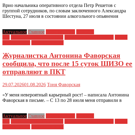
Врио начальника оперативного отдела Петр Решетов с
группой сотрудников, по словам заключенного Александра
Шестуна, 27 июля в состоянии алкогольного опьянения
Актуальное
Главное
Главные темы
Новости
дня
Политические репрессии
Полицейский произвол
Права
заключенных
Права человека
Журналистка Антонина Фаворская
сообщила, что после 15 суток ШИЗО ее
отправляют в ПКТ
29.07.2026
01.08.2026
Тоня Фаворская
«У меня невероятный карьерный рост! – написала Антонина
Фаворская в письме. – С 13 по 28 июля меня отправили в
Актуальное
Главное
Главные темы
Новости
дня
Политические репрессии
Полицейский произвол
Права
заключенных
Права человека