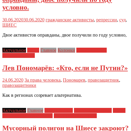
условно.
30.06.2020
30.06.2020
гражданские активисты
,
репрессии
,
суд
,
ШИЕС
Двое активистов оправданы, двое получили по году условно,
Актуальное
Блоги
Главное
Колонки
Шиес: хроника
противостояния
Лев Пономарёв: «Кто, если не Путин?»
24.06.2020
За права человека
,
Пономарев
,
правозащитник
,
правозащитники
Как в регионах созревает альтернатива.
Актуальное
Главное
Главные темы
Социальные права
Шиес:
хроника противостояния
Экологические права
Мусорный полигон на Шиесе закроют?