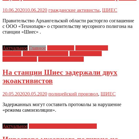
10.06.2020
10.06.2020
гражданские активисты
,
ШИЕС
Правительство Архангельской области расторгло соглашение
с ООО «Технопарк» о строительству мусорного полигона на
станции «Шиес» .
Актуальное
Главное
Новости дня
Преследования
экологов
Хроника экопротеста
Шиес: хроника
противостояния
Экологические права
На станции Шиес задержали двух
экоактивистов
20.05.2020
20.05.2020
полицейский произвол
,
ШИЕС
Задержанных могут составить протоколы за нарушение
«режима самоизоляции».
Актуальное
Шиес: хроника противостояния