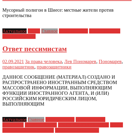
Мусорный полигон в Шиесе: местные жители против
строительства
Актуальное
Блоги
Главное
Главные темы
Шиес: хроника
противостояния
Ответ пессимистам
02.09.2021
За права человека
,
Лев Пономарев
,
Пономарев
,
правозащитник
,
правозащитники
ДАННОЕ СООБЩЕНИЕ (МАТЕРИАЛ) СОЗДАНО И
РАСПРОСТРАНЕНО ИНОСТРАННЫМ СРЕДСТВОМ
МАССОВОЙ ИНФОРМАЦИИ, ВЫПОЛНЯЮЩИМ
ФУНКЦИИ ИНОСТРАННОГО АГЕНТА, И (ИЛИ)
РОССИЙСКИМ ЮРИДИЧЕСКИМ ЛИЦОМ,
ВЫПОЛНЯЮЩИМ
Актуальное
Главное
Главные темы
Политические
репрессии
Права человека
Преследования экологов
Шиес:
хроника противостояния
Экологические права