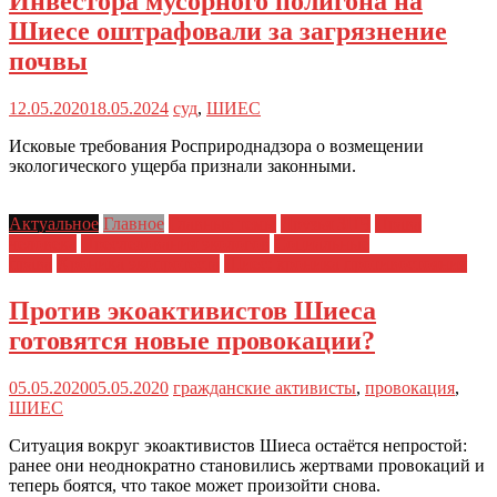
Инвестора мусорного полигона на
Шиесе оштрафовали за загрязнение
почвы
12.05.2020
18.05.2024
суд
,
ШИЕС
Исковые требования Росприроднадзора о возмещении
экологического ущерба признали законными.
Актуальное
Главное
Главные темы
Друзья ЗПЧ
Права
человека
Преследования экологов
Социальные
права
Хроника экопротеста
Шиес: хроника противостояния
Против экоактивистов Шиеса
готовятся новые провокации?
05.05.2020
05.05.2020
гражданские активисты
,
провокация
,
ШИЕС
Ситуация вокруг экоактивистов Шиеса остаётся непростой:
ранее они неоднократно становились жертвами провокаций и
теперь боятся, что такое может произойти снова.