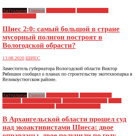
Актуальное
Главное
Главные темы
Шиес: хроника
противостояния
Шиес 2:0: самый большой в стране
мусорный полигон построят в
Вологодской обрасти?
13.08.2020
ШИЕС
Заместитель губернатора Вологодской области Виктор
Рябишин сообщил о планах по строительству экотехнопарка в
Великоустюгском районе.
Актуальное
Главное
Права человека
Преследования
экологов
Социальные права
Хроника экопротеста
Шиес:
хроника противостояния
Экологические права
В Архангельской области прошел суд
над экоактивистами Шиеса: двое
оправданы, двое получили по году