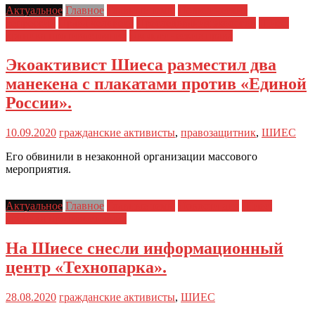
Актуальное
Главное
Главные темы
Политические
репрессии
Права человека
Преследования экологов
Шиес:
хроника противостояния
Экологические права
Экоактивист Шиеса разместил два
манекена с плакатами против «Единой
России».
10.09.2020
гражданские активисты
,
правозащитник
,
ШИЕС
Его обвинили в незаконной организации массового
мероприятия.
Актуальное
Главное
Главные темы
Новости дня
Шиес:
хроника противостояния
На Шиесе снесли информационный
центр «Технопарка».
28.08.2020
гражданские активисты
,
ШИЕС