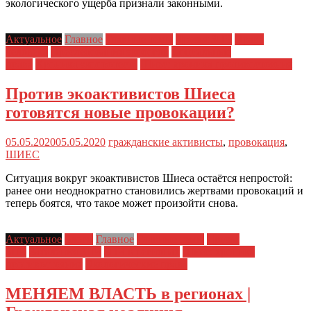
экологического ущерба признали законными.
Актуальное
Главное
Главные темы
Друзья ЗПЧ
Права
человека
Преследования экологов
Социальные
права
Хроника экопротеста
Шиес: хроника противостояния
Против экоактивистов Шиеса
готовятся новые провокации?
05.05.2020
05.05.2020
гражданские активисты
,
провокация
,
ШИЕС
Ситуация вокруг экоактивистов Шиеса остаётся непростой:
ранее они неоднократно становились жертвами провокаций и
теперь боятся, что такое может произойти снова.
Актуальное
Блоги
Главное
Главные темы
Друзья
ЗПЧ
Заявления ЗПЧ
ЗПЧ в регионах
Шиес: хроника
противостояния
Экологические права
МЕНЯЕМ ВЛАСТЬ в регионах |