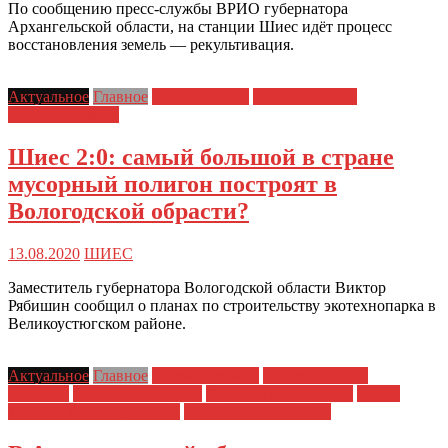
По сообщению пресс-службы ВРИО губернатора
Архангельской области, на станции Шиес идёт процесс
восстановления земель — рекультивация.
Актуальное
Главное
Главные темы
Шиес: хроника
противостояния
Шиес 2:0: самый большой в стране
мусорный полигон построят в
Вологодской обрасти?
13.08.2020
ШИЕС
Заместитель губернатора Вологодской области Виктор
Рябишин сообщил о планах по строительству экотехнопарка в
Великоустюгском районе.
Актуальное
Главное
Права человека
Преследования
экологов
Социальные права
Хроника экопротеста
Шиес:
хроника противостояния
Экологические права