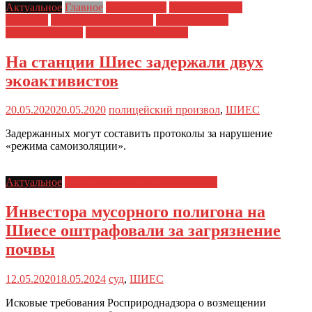
Актуальное
Главное
Новости дня
Преследования
экологов
Хроника экопротеста
Шиес: хроника
противостояния
Экологические права
На станции Шиес задержали двух
экоактивистов
20.05.2020
20.05.2020
полицейский произвол
,
ШИЕС
Задержанных могут составить протоколы за нарушение
«режима самоизоляции».
Актуальное
Шиес: хроника противостояния
Инвестора мусорного полигона на
Шиесе оштрафовали за загрязнение
почвы
12.05.2020
18.05.2024
суд
,
ШИЕС
Исковые требования Росприроднадзора о возмещении