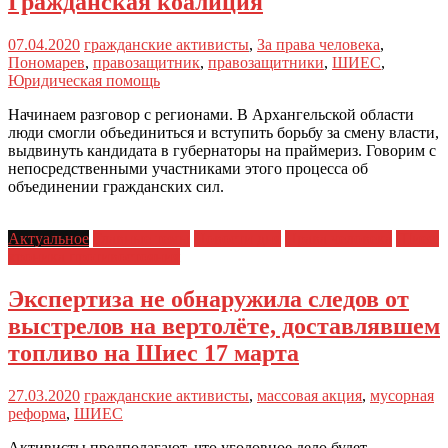
Гражданская коалиция
07.04.2020
гражданские активисты
,
За права человека
,
Пономарев
,
правозащитник
,
правозащитники
,
ШИЕС
,
Юридическая помощь
Начинаем разговор с регионами. В Архангельской области
люди смогли объединиться и вступить борьбу за смену власти,
выдвинуть кандидата в губернаторы на праймериз. Говорим с
непосредственными участниками этого процесса об
объединении гражданских сил.
Актуальное
Главные темы
Новости дня
Права человека
Шиес:
хроника противостояния
Экспертиза не обнаружила следов от
выстрелов на вертолёте, доставлявшем
топливо на Шиес 17 марта
27.03.2020
гражданские активисты
,
массовая акция
,
мусорная
реформа
,
ШИЕС
Активисты предполагают, что уголовное дело будет