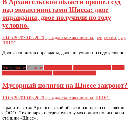
В Архангельской области прошел суд
над экоактивистами Шиеса: двое
оправданы, двое получили по году
условно.
30.06.2020
30.06.2020
гражданские активисты
,
репрессии
,
суд
,
ШИЕС
Двое активистов оправданы, двое получили по году условно,
Актуальное
Главное
Главные темы
Социальные права
Шиес:
хроника противостояния
Экологические права
Мусорный полигон на Шиесе закроют?
10.06.2020
10.06.2020
гражданские активисты
,
ШИЕС
Правительство Архангельской области расторгло соглашение
с ООО «Технопарк» о строительству мусорного полигона на
станции «Шиес» .