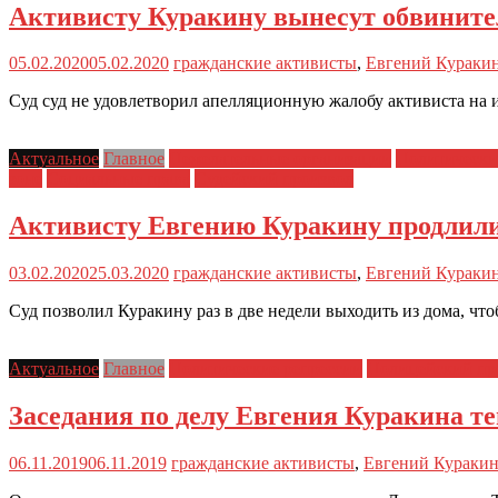
Активисту Куракину вынесут обвинит
05.02.2020
05.02.2020
гражданские активисты
,
Евгений Кураки
Суд суд не удовлетворил апелляционную жалобу активиста на 
Актуальное
Главное
Нежелательные организации
Политически
зоне
Социальные права
Судейский произвол
Активисту Евгению Куракину продлили
03.02.2020
25.03.2020
гражданские активисты
,
Евгений Кураки
Суд позволил Куракину раз в две недели выходить из дома, чт
Актуальное
Главное
Политические репрессии
Полицейский пр
Заседания по делу Евгения Куракина те
06.11.2019
06.11.2019
гражданские активисты
,
Евгений Кураки