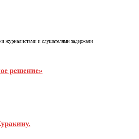
ими журналистами и слушателями задержали
ное решение»
Куракину.