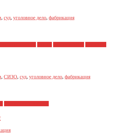
и
,
суд
,
уголовное дело
,
фабрикация
ния журналистов
Пытки
Пытки в МЛС
Пытки на
и
,
СИЗО
,
суд
,
уголовное дело
,
фабрикация
ма
Судейский произвол
е
кация