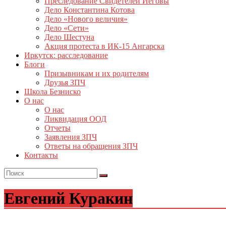
Преследование Свидетелей Иеговы
Дело Константина Котова
Дело «Нового величия»
Дело «Сети»
Дело Шестуна
Акция протеста в ИК-15 Ангарска
Иркутск: расследование
Блоги
Призывникам и их родителям
Друзья ЗПЧ
Школа Безниско
О нас
О нас
Ликвидация ООД
Отчеты
Заявления ЗПЧ
Ответы на обращения ЗПЧ
Контакты
Евгений Куракин