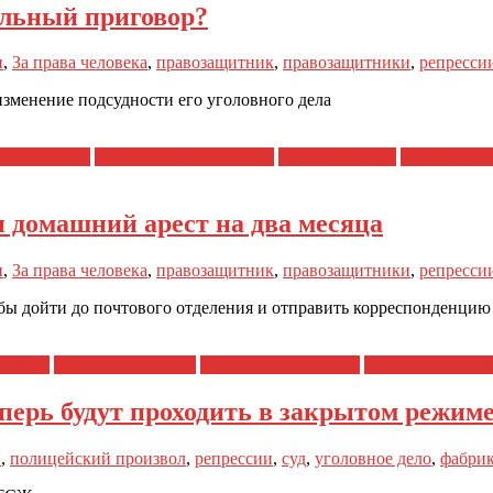
ельный приговор?
н
,
За права человека
,
правозащитник
,
правозащитники
,
репресси
изменение подсудности его уголовного дела
е репрессии
Полицейский произвол
Права человека
Преследова
 домашний арест на два месяца
н
,
За права человека
,
правозащитник
,
правозащитники
,
репресси
обы дойти до почтового отделения и отправить корреспонденцию
оизвол
Социальные права
Социальный протест
Судебная рефор
перь будут проходить в закрытом режим
н
,
полицейский произвол
,
репрессии
,
суд
,
уголовное дело
,
фабри