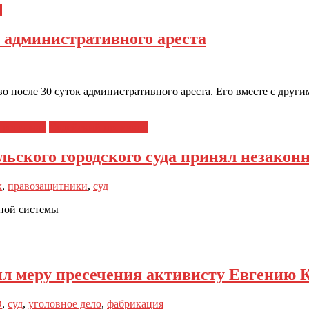
а
 административного ареста
 после 30 суток административного ареста. Его вместе с друг
 регионах
Судейский произвол
льского городского суда принял незакон
к
,
правозащитники
,
суд
бной системы
л меру пресечения активисту Евгению 
О
,
суд
,
уголовное дело
,
фабрикация