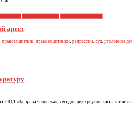
 ТСЖ.
а человека
Судебная реформа
Судейский произвол
й арест
,
правозащитник
,
правозащитники
,
репрессии
,
суд
,
уголовное де
уратуру
 ООД «За права человека», сегодня дело реутовского активист