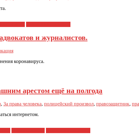
та.
ва человека
Судейский произвол
адвокатов и журналистов.
икация
анения коронавируса.
ашним арестом ещё на полгода
н
,
За права человека
,
полицейский произвол
,
правозащитник
,
пр
аться интернетом.
ессии
Права человека
Судейский произвол