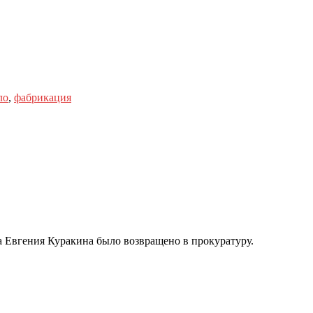
ло
,
фабрикация
а Евгения Куракина было возвращено в прокуратуру.