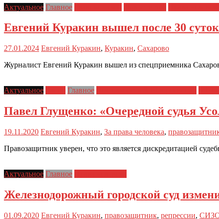
Актуальное
Главное
Главные темы
Новости дня
Права человек
Евгений Куракин вышел после 30 суток
27.01.2024
Евгений Куракин
,
Куракин
,
Сахарово
Журналист Евгений Куракин вышел из спецприемника Сахарово
Актуальное
Блоги
Главное
Деятельность ЗПЧ в регионах
ЗПЧ в
Павел Глущенко: «Очередной судья Усо
19.11.2020
Евгений Куракин
,
За права человека
,
правозащитни
Правозащитник уверен, что это является дискредитацией суде
Актуальное
Главное
Права человека
Железнодорожный городской суд измени
01.09.2020
Евгений Куракин
,
правозащитник
,
репрессии
,
СИЗ