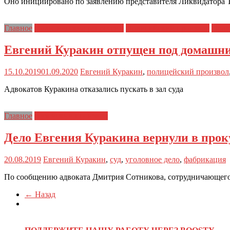
Оно инициировано по заявлению представителя Ликвидатора
Главное
Политические репрессии
Полицейский произвол
Прав
Евгений Куракин отпущен под домашни
15.10.2019
01.09.2020
Евгений Куракин
,
полицейский произвол
Адвокатов Куракина отказались пускать в зал суда
Главное
Судейский произвол
Дело Евгения Куракина вернули в прок
20.08.2019
Евгений Куракин
,
суд
,
уголовное дело
,
фабрикация
По сообщению адвоката Дмитрия Сотникова, сотрудничающего с
← Назад