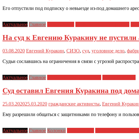
Его отпустили под подписку о невыезде из-под домашнего арес
Актуальное
Главное
Новости дня
Политические репрессии
Пра
На суд к Евгению Куракину не пустили 
03.08.2020
Евгений Куракин
,
СИЗО
,
суд
,
уголовное дело
,
фабр
Судьи сославшись на ограничения в связи с угрозой распростр
Актуальное
Главное
Политические репрессии
Права человека
Суд оставил Евгения Куракина под дом
25.03.2020
25.03.2020
гражданские активисты
,
Евгений Кураки
Ему разрешили общаться с защитниками по телефону и пользов
Актуальное
Главное
Колонки
Новости дня
Политические репр