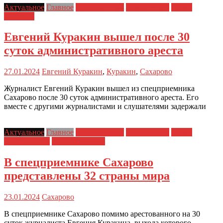
Актуальное
Главное
Главные темы
Новости дня
Права
человека
Евгений Куракин вышел после 30
суток административного ареста
27.01.2024
Евгений Куракин
,
Куракин
,
Сахарово
Журналист Евгений Куракин вышел из спецприемника
Сахарово после 30 суток административного ареста. Его
вместе с другими журналистами и слушателями задержали
Актуальное
Главное
Главные темы
Новости дня
Права
заключенных
Права человека
В спецприемнике Сахарово
представлены 32 страны мира
23.01.2024
Сахарово
В спецприемнике Сахарово помимо арестованного на 30
суток журналиста Евгения Куракина, выхода которого