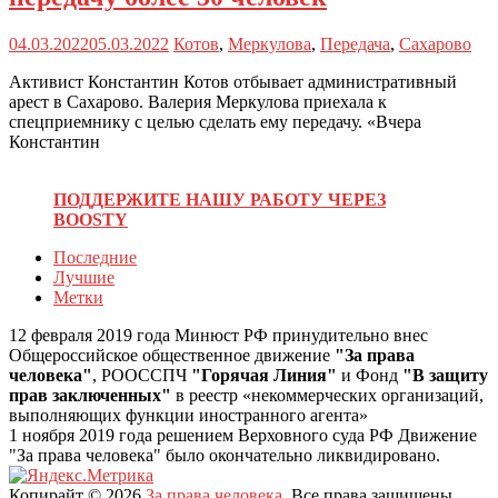
04.03.2022
05.03.2022
Котов
,
Меркулова
,
Передача
,
Сахарово
Активист Константин Котов отбывает административный
арест в Сахарово. Валерия Меркулова приехала к
спецприемнику с целью сделать ему передачу. «Вчера
Константин
ПОДДЕРЖИТЕ НАШУ РАБОТУ ЧЕРЕЗ
BOOSTY
Последние
Лучшие
Метки
12 февраля 2019 года Минюст РФ принудительно внес
Общероссийское общественное движение
"За права
человека"
, РООССПЧ
"Горячая Линия"
и Фонд
"В защиту
прав заключенных"
в реестр «некоммерческих организаций,
выполняющих функции иностранного агента»
1 ноября 2019 года решением Верховного суда РФ Движение
"За права человека" было окончательно ликвидировано.
Копирайт © 2026
За права человека
. Все права защищены.