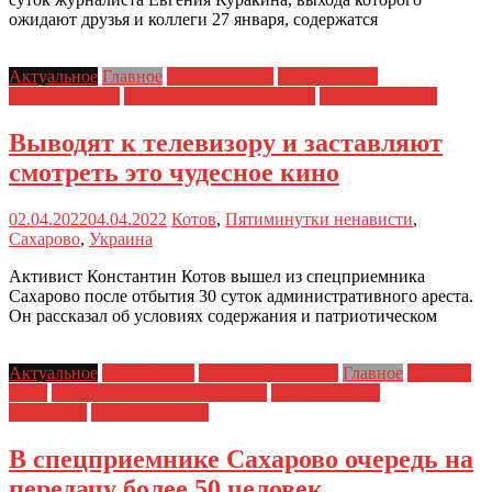
ожидают друзья и коллеги 27 января, содержатся
Актуальное
Главное
Главные темы
Материалы и
Расследования
Политические репрессии
Права человека
Выводят к телевизору и заставляют
смотреть это чудесное кино
02.04.2022
04.04.2022
Котов
,
Пятиминутки ненависти
,
Сахарово
,
Украина
Активист Константин Котов вышел из спецприемника
Сахарово после отбытия 30 суток административного ареста.
Он рассказал об условиях содержания и патриотическом
Актуальное
Без рубрики
Война с Украиной
Главное
Главные
темы
Материалы и Расследования
Политические
репрессии
Права человека
В спецприемнике Сахарово очередь на
передачу более 50 человек