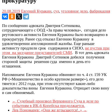
прокуратуру
20.08.2019
Евгений Куракин
,
суд
,
уголовное дело
,
фабрикация
По сообщению адвоката Дмитрия Сотникова,
сотрудничающего с ООД «За права человека», сегодня дело
реутовского активиста Евгения Куракина было возвращено в
прокуратуру. Ранее суд отказал Евгению Куракину в
удовлетворении апелляционной жалобы. Еще раньше
активисту продлили срок содержания в СИЗО,
не пустив при
этом на заседание представителей СМИ
. В тот день адвоката
Евгения Куракина Дмитрий Сотников добился получения
стороной защиты решения суда именно в день его
оглашения.
Напоминаем: Евгения Куракина обвиняют по ч. 4 ст. 159 УК
РФ («Мошенничество в особо крупном размере»), его дело
тянется с 2012 года, при этом отсутствуют какие-либо
доказательства вины Евгения Куракина. Отрицает свою вину
и сам обвиняемый.
←
Судебный произвол Верховного Суда в деле по
событиям в ИК-6 Копейска продолжается.
Лев Пономарев: «Они же вгрызаются!..»
→