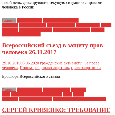
такой день, фиксирующие текущую ситуацию с правами
человека в России.
Главное
Главные темы
Деятельность ЗПЧ в
регионах
Заявления ЗПЧ
ЗПЧ в регионах
История ЗПЧ
Права
человека
Социальные права
Социальный протест
Съезд в
защиту прав человека
Всероссийский съезд в защиту прав
человека 26.11.2017
29.10.2019
05.06.2020
гражданские активисты
,
За права
человека
,
Пономарев
,
правозащитник
,
правозащитники
Брошюра Всероссийского съезда
Главное
Главные темы
Заявления ЗПЧ
История
ЗПЧ
Нежелательные организации
ОНК
Права
человека
Социальные права
Съезд в защиту прав человека
СЕРГЕЙ КРИВЕНКО: ТРЕБОВАНИЕ