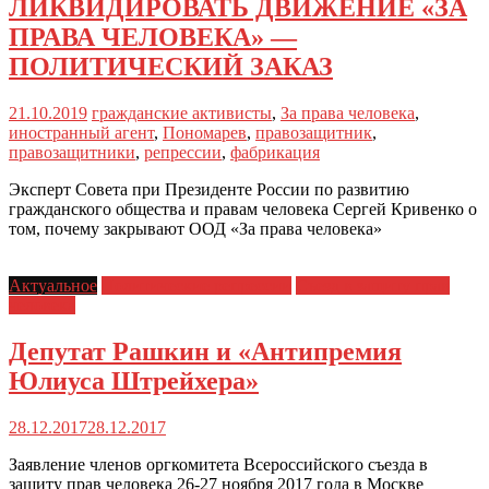
ЛИКВИДИРОВАТЬ ДВИЖЕНИЕ «ЗА
ПРАВА ЧЕЛОВЕКА» —
ПОЛИТИЧЕСКИЙ ЗАКАЗ
21.10.2019
гражданские активисты
,
За права человека
,
иностранный агент
,
Пономарев
,
правозащитник
,
правозащитники
,
репрессии
,
фабрикация
Эксперт Совета при Президенте России по развитию
гражданского общества и правам человека Сергей Кривенко о
том, почему закрывают ООД «За права человека»
Актуальное
Политические репрессии
Съезд в защиту прав
человека
Депутат Рашкин и «Антипремия
Юлиуса Штрейхера»
28.12.2017
28.12.2017
Заявление членов оргкомитета Всероссийского съезда в
защиту прав человека 26-27 ноября 2017 года в Москве