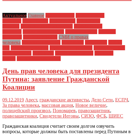
Актуальное
Главное
Главные темы
Дело "Нового
величия"
Дело "Сети"
Новости дня
Обращения
граждан
Политические репрессии
Полицейский
произвол
Права заключенных
Права человека
Свобода
собраний
Свобода совести
СМИ о правах
человека
Социальные права
Статья 205
Статья 212
Статья
282
Судебная реформа
Судейский произвол
Съезд в защиту
прав человека
УПЧ в РФ
ФСБ против детей
Хроники
Гулага
Экологические права
День прав человека для президента
Путина: заявление Гражданской
Коалиции
09.12.2019
Арест
,
гражданские активисты
,
Дело Сети
,
ЕСПЧ
,
За права человека
,
массовая акция
,
Новое величие
,
полицейский произвол
,
Пономарев
,
правозащитник
,
правозащитники
,
Свидетели Иеговы
,
СИЗО
,
ФСБ
,
ШИЕС
Гражданская коалиция считает своим долгом озвучить
вопросы, которые должны быть поставлены перед Путиным в