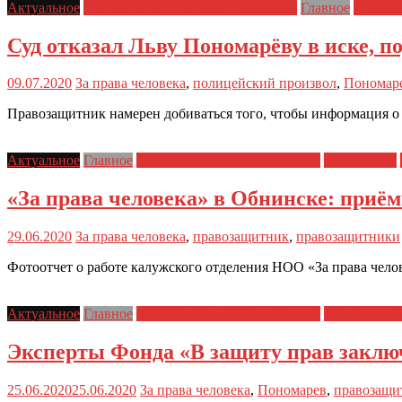
Актуальное
Акция протеста в ИК-15 Ангарска
Главное
Главны
Суд отказал Льву Пономарёву в иске, 
09.07.2020
За права человека
,
полицейский произвол
,
Пономар
Правозащитник намерен добиваться того, чтобы информация о 
Актуальное
Главное
Деятельность ЗПЧ в регионах
Друзья ЗПЧ
«За права человека» в Обнинске: приё
29.06.2020
За права человека
,
правозащитник
,
правозащитники
Фотоотчет о работе калужского отделения НОО «За права чело
Актуальное
Главное
Деятельность ЗПЧ в регионах
Заявления 
Эксперты Фонда «В защиту прав заклю
25.06.2020
25.06.2020
За права человека
,
Пономарев
,
правозащи