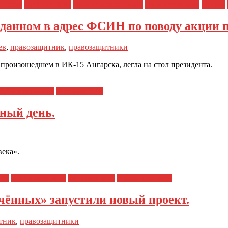
е темы
История ЗПЧ
Права заключенных
Права человека
Пытки
поданном в адрес ФСИН по поводу акции 
ев
,
правозащитник
,
правозащитники
произошедшем в ИК-15 Ангарска, легла на стол президента.
ЗПЧ в регионах
История ЗПЧ
мный день.
века».
ЗПЧ
ЗПЧ в регионах
История ЗПЧ
Права человека
чённых» запустили новый проект.
тник
,
правозащитники