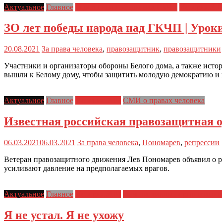
Актуальное
Главное
Годовщина победы над ГКЧП
История ЗП
ЗО лет победы народа над ГКЧП | Урок
20.08.2021
За права человека
,
правозащитник
,
правозащитники
Участники и организаторы обороны Белого дома, а также истор
вышли к Белому дому, чтобы защитить молодую демократию и
Актуальное
Главное
История ЗПЧ
СМИ о правах человека
Известная российская правозащитная ор
06.03.2021
06.03.2021
За права человека
,
Пономарев
,
репрессии
Ветеран правозащитного движения Лев Пономарев объявил о ро
усиливают давление на предполагаемых врагов.
Актуальное
Главное
История ЗПЧ
Нежелательные организации
Я не устал. Я не ухожу