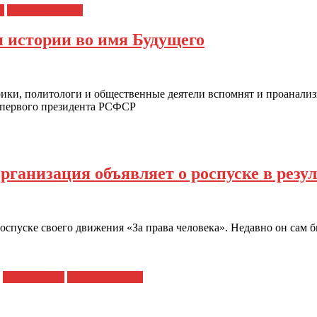
Ч
Права человека
и истории во имя Будущего
ики, политологи и общественные деятели вспомнят и проанализи
 первого президента РСФСР
ганизация объявляет о роспуске в резул
спуске своего движения «За права человека». Недавно он сам 
Новости дня
Права человека