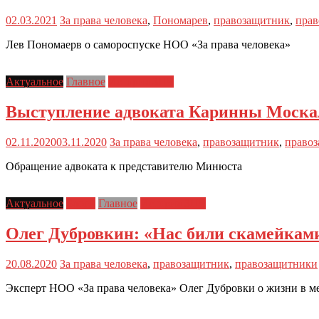
02.03.2021
За права человека
,
Пономарев
,
правозащитник
,
пра
Лев Пономаерв о самороспуске НОО «За права человека»
Актуальное
Главное
История ЗПЧ
Выступление адвоката Каринны Москале
02.11.2020
03.11.2020
За права человека
,
правозащитник
,
право
Обращение адвоката к представителю Минюста
Актуальное
Блоги
Главное
История ЗПЧ
Олег Дубровкин: «Нас били скамейками
20.08.2020
За права человека
,
правозащитник
,
правозащитники
Эксперт НОО «За права человека» Олег Дубровки о жизни в м