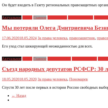
Он будет входить в Газету региональных правозащитных орган
Актуальное
Блоги
Главное
Друзья ЗПЧ
Заявления ЗПЧ
Истори
Мы потеряли Олега Дмитриевича Безн
17.06.2020
18.05.2024
За права человека
,
правозащитник
,
право
Его уход стал шокирующей неожиданностью для всех.
Актуальное
Блоги
Главное
Главные темы
Заявления ЗПЧ
Истор
Съезд народных депутатов РСФСР: 30 л
18.05.2020
18.05.2020
За права человека
,
Пономарев
Спустя 30 лет после первых в истории России свободных выбо
← Назад