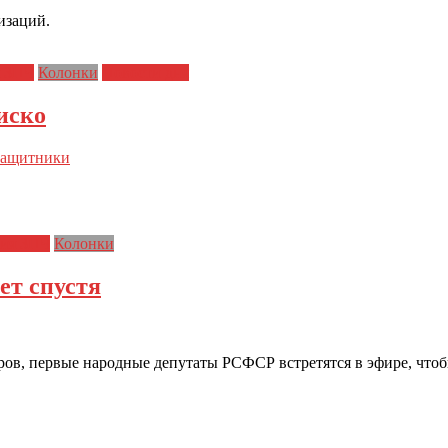
изаций.
я ЗПЧ
Колонки
Новости дня
иско
защитники
ия ЗПЧ
Колонки
ет спустя
ров, первые народные депутаты РСФСР встретятся в эфире, что