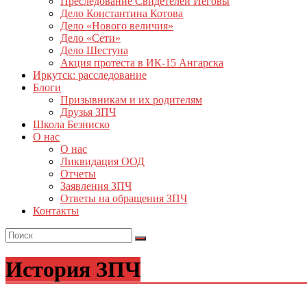
Преследование Свидетелей Иеговы
Дело Константина Котова
Дело «Нового величия»
Дело «Сети»
Дело Шестуна
Акция протеста в ИК-15 Ангарска
Иркутск: расследование
Блоги
Призывникам и их родителям
Друзья ЗПЧ
Школа Безниско
О нас
О нас
Ликвидация ООД
Отчеты
Заявления ЗПЧ
Ответы на обращения ЗПЧ
Контакты
История ЗПЧ