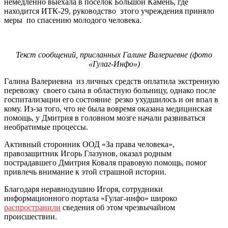
немедленно выехала в посёлок Большой Камень, где
находится ИТК-29, руководство этого учреждения приняло
меры по спасению молодого человека.
Текст сообщений, присланных Галине Валериевне (фото
«Гулаг-Инфо»)
Галина Валериевна из личных средств оплатила экстренную
перевозку своего сына в областную больницу, однако после
госпитализации его состояние резко ухудшилось и он впал в
кому. Из-за того, что не была вовремя оказана медицинская
помощь, у Дмитрия в головном мозге начали развиваться
необратимые процессы.
Активный сторонник ООД «За права человека»,
правозащитник Игорь Глазунов, оказал родным
пострадавшего Дмитрия Коваля правовую помощь, помог
привлечь внимание к этой страшной истории.
Благодаря неравнодушию Игоря, сотрудники
информационного портала «Гулаг-инфо» широко
распространили
сведения об этом чрезвычайном
происшествии.