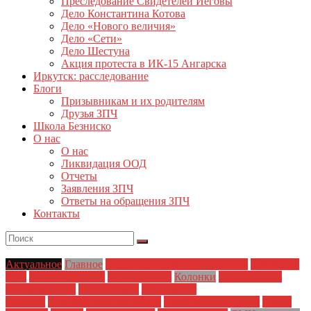
Преследование Свидетелей Иеговы
Дело Константина Котова
Дело «Нового величия»
Дело «Сети»
Дело Шестуна
Акция протеста в ИК-15 Ангарска
Иркутск: расследование
Блоги
Призывникам и их родителям
Друзья ЗПЧ
Школа Безниско
О нас
О нас
Ликвидация ООД
Отчеты
Заявления ЗПЧ
Ответы на обращения ЗПЧ
Контакты
Актуальное
Главное
Деятельность ЗПЧ в регионах
Заявления
ЗПЧ
ЗПЧ в регионах
История ЗПЧ
Колонки
Материалы и
Расследования
Новости дня
Обращения
граждан
Полицейский произвол
Права заключенных
Права