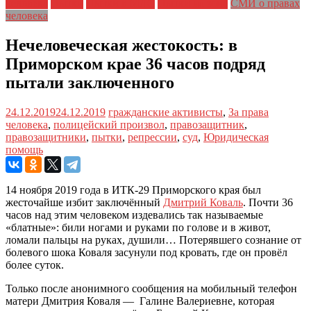
человека
Пытки
Пытки в МЛС
Пытки на зоне
СМИ о правах
человека
Нечеловеческая жестокость: в
Приморском крае 36 часов подряд
пытали заключенного
24.12.2019
24.12.2019
гражданские активисты
,
За права
человека
,
полицейский произвол
,
правозащитник
,
правозащитники
,
пытки
,
репрессии
,
суд
,
Юридическая
помощь
14 ноября 2019 года в ИТК-29 Приморского края был
жесточайше избит заключённый
Дмитрий Коваль
. Почти 36
часов над этим человеком издевались так называемые
«блатные»: били ногами и руками по голове и в живот,
ломали пальцы на руках, душили… Потерявшего сознание от
болевого шока Коваля засунули под кровать, где он провёл
более суток.
Только после анонимного сообщения на мобильный телефон
матери Дмитрия Коваля — Галине Валериевне, которая