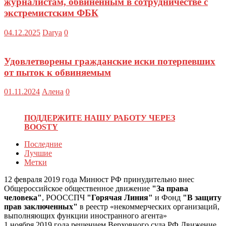
журналистам, обвиненным в сотрудничестве с
экстремистским ФБК
04.12.2025
Darya
0
Удовлетворены гражданские иски потерпевших
от пыток к обвиняемым
01.11.2024
Алена
0
ПОДДЕРЖИТЕ НАШУ РАБОТУ ЧЕРЕЗ
BOOSTY
Последние
Лучшие
Метки
12 февраля 2019 года Минюст РФ принудительно внес
Общероссийское общественное движение
"За права
человека"
, РООССПЧ
"Горячая Линия"
и Фонд
"В защиту
прав заключенных"
в реестр «некоммерческих организаций,
выполняющих функции иностранного агента»
1 ноября 2019 года решением Верховного суда РФ Движение