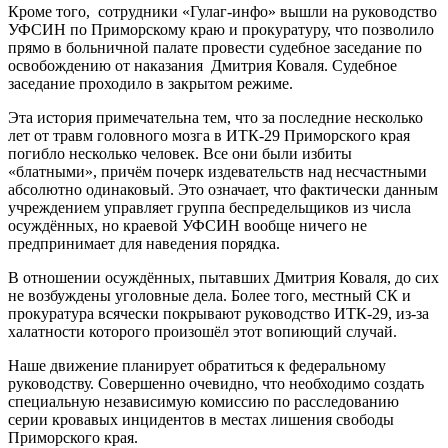
Кроме того, сотрудники «Гулаг-инфо» вышли на руководство
УФСИН по Приморскому краю и прокуратуру, что позволило
прямо в больничной палате провести судебное заседание по
освобождению от наказания Дмитрия Коваля. Судебное
заседание проходило в закрытом режиме.
Эта история примечательна тем, что за последние несколько
лет от травм головного мозга в ИТК-29 Приморского края
погибло несколько человек. Все они были избиты
«блатными», причём почерк издевательств над несчастными
абсолютно одинаковый. Это означает, что фактически данным
учреждением управляет группа беспредельщиков из числа
осуждённых, но краевой УФСИН вообще ничего не
предпринимает для наведения порядка.
В отношении осуждённых, пытавших Дмитрия Коваля, до сих
не возбуждены уголовные дела. Более того, местный СК и
прокуратура всячески покрывают руководство ИТК-29, из-за
халатности которого произошёл этот вопиющий случай.
Наше движение планирует обратиться к федеральному
руководству. Совершенно очевидно, что необходимо создать
специальную независимую комиссию по расследованию
серии кровавых инцидентов в местах лишения свободы
Приморского края.