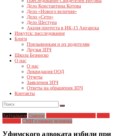
Преследование Свидетелей Иеговы
Дело Константина Котова
Дело «Нового величия»
Дело «Сети»
Дело Шестуна
Акция протеста в ИК-15 Ангарска
Иркутск: расследование
Блоги
Призывникам и их родителям
Друзья ЗПЧ
Школа Безниско
О нас
О нас
Ликвидация ООД
Отчеты
Заявления ЗПЧ
Ответы на обращения ЗПЧ
Контакты
Актуальное
Главное
Полицейский произвол
Права
человека
СМИ о правах человека
Уфимского адвоката избили при