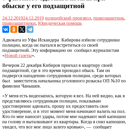
обыске у его подзащитной
24.12.2019
24.12.2019
полицейский произвол
,
правозащитник
,
правозащитники
,
Юридическая помощь
Адвоката из Уфы Искандера Кабирова избили сотрудники
полиции, когда он пытался встретиться со своей
подзащитной. Эту информацию он сообщил журналистам
«
Новой газеты
«.
Вечером 22 декабря Кибиров приехал в квартиру своей
подзащитной, где в это время проходил обыск. Там он
подвергся нападению сотрудников полиции, среди которых
был заместитель начальника уголовного розыска ОП №10 по
фамилии Чанышев.
«У меня есть видеозапись, которую я вел. На ней видно, как я
представляюсь сотрудникам полиции, показываю
удостоверение адвоката, прошу их предоставить свое
удостоверение, и в этот момент меня начинают валить на пол.
Кто-то мне наносит удары, потом мне надевают мой капюшон
на голову и выталкивают из квартиры. Когда я снял капюшон,
увидел, что все мое лицо залито кровью», — сообщает