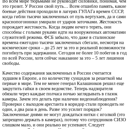
Во всем мире тюрьмами не руководят силовики, понимая, чем
это грозит. У России свой путь… Всем отшибло память, какие
боевые действия проходили в лагерях ГУЛАГа времен СССР,
когда гибли тысячи заключенных от пуль вертухаев, да и сами
краснопогонники умирали от ударов заточками. Жестокость
порождает жестокость. Когда людям нечего терять, они
способны с голыми руками идти на вооруженных автоматами
служителей режима. ФСБ забыло, что даже в сталинские
времена ежегодно тысячи заключенных сбегали, несмотря на
космические сроки – до 25 лет за это и реальной возможности
погибнуть при задержании. Сегодня не более 10 побегов в год
по всей России, хотя сейчас наказание за это – 5 лет лишения
свободы.
Качество содержания заключенных в России считается
худшим в Европе, а по количеству суицидов за решеткой мы
первые в мире. Тем не менее генерал Калашников решил еще
закрутить гайки в своем ведомстве. Теперь надзирателя
обязали через каждые полчаса ночью заглядывать в глазок
камеры. Зачем это делать при наличии видеонаблюдения?
Проверки с выходом арестанта в коридор стали проводить не
один, а два раза в день. Разве это усилит порядок?
Заключенные днями не могут дождаться нитки с иголкой (это
запрещено держать в камерах), потому что сотрудников СИЗО
слишком мало, и они реально не успевают. Следует