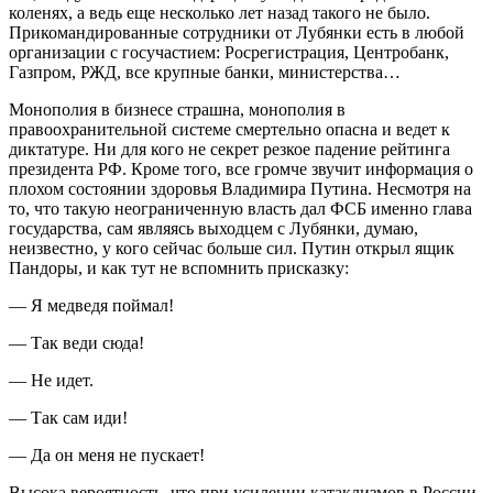
коленях, а ведь еще несколько лет назад такого не было.
Прикомандированные сотрудники от Лубянки есть в любой
организации с госучастием: Росрегистрация, Центробанк,
Газпром, РЖД, все крупные банки, министерства…
Монополия в бизнесе страшна, монополия в
правоохранительной системе смертельно опасна и ведет к
диктатуре. Ни для кого не секрет резкое падение рейтинга
президента РФ. Кроме того, все громче звучит информация о
плохом состоянии здоровья Владимира Путина. Несмотря на
то, что такую неограниченную власть дал ФСБ именно глава
государства, сам являясь выходцем с Лубянки, думаю,
неизвестно, у кого сейчас больше сил. Путин открыл ящик
Пандоры, и как тут не вспомнить присказку:
— Я медведя поймал!
— Так веди сюда!
— Не идет.
— Так сам иди!
— Да он меня не пускает!
Высока вероятность, что при усилении катаклизмов в России,