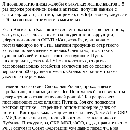
Я неоднократно писал жалобы о закупках медпрепаратов в 5
раз дороже розничной цены в аптеках, получив данные с
сайта torgi.gov.ru, а нитки, например, в «Лефортово», закупали
в 50 раз дороже стоимости в магазинах.
Если Александр Калашников хочет показать свою честность,
то пусть, согласно законам о конкуренции и коррупции,
уберет монополию ФГУП «Калужский», единолично
поставляющую во ФСИН-магазин продукцию отвратного
качества по завышенным ценам. Очевидно, что с таких
суперприбылей и откаты соответствующие. Пусть
ликвидирует десятки ФГУПов в колониях, открыто
разворовывающих заработки заключенных со средней
зарплатой 5000 рублей в месяц. Однако мы видим только
ужесточение режима.
Недавно на форуме «Свободная Росия», проходящем в
Прибалтике, правозащитник Лев Пономарев был освистан за
утверждение о главенствующей роли ФСБ в репрессиях,
превышающих даже влияние Путина. Зря его подвергли
жесткой критике – старейший оппозиционер не далек от
истины. Контора с каждым днем все сильнее. Даже АП и СВР
с МИДом перешли под полный контроль ставленников с
Лубянки. Прокуратура, СКР, МВД, ФСО, суды, правительство
РФ, Госдума и Совет Федерации уже давно перед ФСБ на