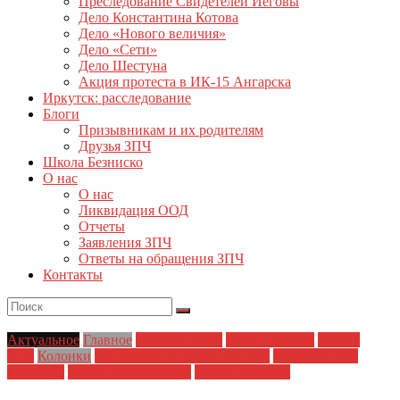
Преследование Свидетелей Иеговы
Дело Константина Котова
Дело «Нового величия»
Дело «Сети»
Дело Шестуна
Акция протеста в ИК-15 Ангарска
Иркутск: расследование
Блоги
Призывникам и их родителям
Друзья ЗПЧ
Школа Безниско
О нас
О нас
Ликвидация ООД
Отчеты
Заявления ЗПЧ
Ответы на обращения ЗПЧ
Контакты
Актуальное
Главное
Главные темы
Дело Шестуна
Друзья
ЗПЧ
Колонки
Материалы и Расследования
Полицейский
произвол
Права заключенных
Права человека