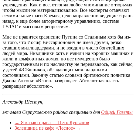
учреждения. Как и все, отгонял любое упоминание о тюрьмах,
чтобы мысли не материализовались. Все эксперты отмечают
семимильные шаги Кремля, целенаправленно ведущие страны
назад, к еще более авторитарному управлению, системе
ГУЛАГ и массовым репрессиям.
Мне не нравится сравнение Путина со Сталиным хотя бы из-
за того, что Иосиф Виссарионович не имел друзей, резко
ставших миллиардерами, и не входил в число богатейших
людей мира. Нквдшники хоть и ездили на хороших машинах и
жили в комфортных домах, но все имущество было
государственным и по наследству не передавалось, как сейчас,
у детей ФСБшников, обладающих миллиардными
состояниями. Закончу статью словами британского политика
Джона Актона: «Власть развращает. Абсолютная власть
развращает абсолютно».
Александр Шестун,
экс-глава Серпуховского района специально для
Общей Газеты
←
Я качаю права — Петр Курьянов
Зеленщица из кафе «Лесное»
→