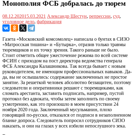
Монополия ФСБ добралась до тюрем
08.12.2020
15.03.2021
Александр Шестун
,
репрессии
,
суд
,
уголовное дело
,
фабрикация
Газета «Московский комсомолец» написала о бунтах в СИЗО
«Матросская тишина» и «Бутырка», отразив только травмы
тюремщиков и их точку зрения. Такого раньше не было.
Стоит отметить общее ужесточение режима по всей системе
ФСИН с приходом на пост директора ведомства генерала
ФСБ Александра Калашникова. Так всегда бывает с новым
руководителем, не имеющим профессиональных навыков. Да-
да, вы не ослышались: содержание заключенных не простое
занятие. За решеткой человек абсолютно беззащитен, поэтому
следователи и оперативники решают с тюремщиками, как
сломать арестанта, заставить подписать, например, пустой
протокол без адвоката, чтобы затем заполнить по своему
усмотрению, как это произошло в моем присутствии 24
ноября 2020 года. Заключенный мусульманин, плохо
говорящий по-русски, отказался от подписи в незаполненном
бланке допроса. Следователь попросил сотрудников СИЗО
наказать, и они на глазах у всех избили непослушного зека.