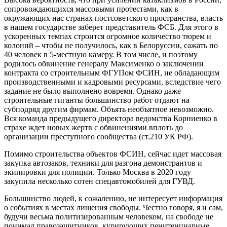
сопровождающихся массовыми протестами, как в
окружающих нас странах постсоветского пространства, власть
в нашем государстве заберет представитель ФСБ. Для этого в
ускоренных темпах строится огромное количество тюрем и
колоний – чтобы не получилось, как в Белоруссии, сажать по
40 человек в 5-местную камеру. В том числе, и поэтому
родилось обвинение генералу Максименко о заключении
контракта со строительным ФГУПом ФСИН, не обладающим
производственными и кадровыми ресурсами, вследствие чего
задание не было выполнено вовремя. Однако даже
строительные гиганты большинство работ отдают на
субподряд другим фирмам. Объять необъятное невозможно.
Вся команда предыдущего директора ведомства Корниенко в
страхе ждет новых жертв с обвинениями вплоть до
организации преступного сообщества (ст.210 УК РФ).
Помимо строительства объектов ФСИН, сейчас идет массовая
закупка автозаков, техники для разгона демонстрантов и
экипировки для полиции. Только Москва в 2020 году
закупила несколько сотен спецавтомобилей для ГУВД.
Большинство людей, к сожалению, не интересует информация
о событиях в местах лишения свободы. Честно говоря, я и сам,
будучи весьма политизированным человеком, на свободе не
понимал правозащитников, курирующих пенитенциарные