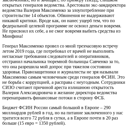
открытых генералов ведомства. Арестовали экс-замдиректора
ведомства Валерия Максименко за злоупотребление при
строительстве 14 объектов. Обвинения не выдерживают
никакой критики. Вроде как, он нанес ущерб тем, что по
федеральной целевой программе не освоил деньги вовремя.
Не присвоил их себе, а не смог вовремя выбить средства из
Минфина!
Генерал Максименко провел со мной трехчасовую встречу
летом 2019 года, где потребовал от врачей не выполнять
негласные требования следователей и оперативников,
отстранил начальника тюремной больницы Савченко за то,
что она разрешила мой допрос при тяжелом состоянии
здоровья. Правозащитники и журналисты не зря называли
Максименко самым человечным среди генералов ФСИН. Это
не борьба с коррупцией, а расправа с неугодным. Сотрудники
СИЗО считают причиной ареста излишнюю открытость
Валерия Александровича и желание директора ведомства
перенаправить финансовые потоки в сторону ФСБ.
Бюджет ФСИН России самый большой в Европе – 290
миллиардов рублей в год, но на питание заключенного у нас
тратится всего 72 рубля в сутки, а в Европе почти в 20 раз
больше (15 евро = 1350 рублей).