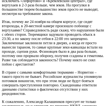
исключить «Лефортово» и «Кремлевский централ», где
вертухаев в 2-3 раза больше, чем зеков. На прогулки в
большинстве тюрем большинство зеков просто не выводят,
несмотря на требование закона.
Итак, почему же 24 ноября на общем корпусе, где сидят
второходы, в 20-местной камере произошло побоище с
вертухаями? Справедливость ради скажу, что нарушения были
с обеих сторон. Тюремщики задумали проводить обыск в
23:30, а по закону после отбоя в 22:00 это запрещено.
Заключенные заклинили петли в дверях, а когда ее просто
вынесли тараном, то самые крупные зеки-кавказцы встали на
проходе, сцепив руки. Фсиновцев было в два раза больше,
поэтому они прорвали оборону, получив ссадины и гематомы.
Разве так соблюдается законность? Почему никто не снял
побои с арестантов?
В стране с самыми комфортными тюрьмами – Норвегии –
такого просто не бывает. Российские журналисты упомянули
потомков викингов, что при этом люди не будут бояться
совершать преступления повторно. Скандинавы ответили
данными статистики о фактически отсутствии у них
рецидивистов.
К сожалению, Александр Калашников прессует не только
заключенных, но и зачищает, по примеру НКВД, слишком