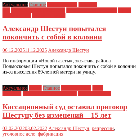
Актуальное
Главное
Главные темы
Новости
дня
Политические репрессии
Полицейский произвол
Права
заключенных
Права человека
Александр Шестун попытался
покончить с собой в колонии
06.12.2025
11.12.2025
Александр Шестун
По информации «Новой газеты», экс-глава района
Подмосковья Шестун попытался покончить с собой в колонии
из-за выселения 89-летней матери на улицу.
Актуальное
Блоги
Главное
Главные темы
Дело
Шестуна
Политические репрессии
Права человека
Кассационный суд оставил приговор
Шестуну без изменений – 15 лет
03.02.2022
03.02.2022
Александр Шестун
,
репрессии
,
уголовное дело
,
фабрикация