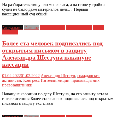
На разбирательство ушло менее часа, а на столе у тройки
судей не было даже материалов дела… Первый
кассационный суд общей
Актуальное
Главное
Главные темы
Дело Шестуна
Права
человека
Более ста человек подписались под
открытым письмом в защиту
Александра Шестуна накануне
кассации
01.02.2022
01.02.2022
Александр Шестун
,
гражданские
активисты
,
Конгресс Интеллигенции
,
правозащитник
,
правозащитники
Накануне кассации по делу Шестуна, на его защиту встала
интеллигенция Более ста человек подписались под открытым
письмом в защиту экс-главы
Актуальное
Главное
Главные темы
Дело Шестуна