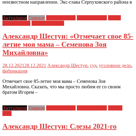
неизвестном направлении. Экс-глава Серпуховского района в
Актуальное
Главное
Главные темы
Дело Шестуна
Права
заключенных
Права человека
Александр Шестун: «Отмечает свое 85-
летие моя мама – Семенова Зоя
Михайловна»
28.12.2021
28.12.2021
Александр Шестун
,
суд
,
уголовное дело
,
фабрикация
Отмечает свое 85-летие моя мама – Семенова Зоя
Михайловна. Сказать, что мы просто любим ее со своим
братом Игорем –
Актуальное
Главное
Главные темы
Дело Шестуна
Друзья
ЗПЧ
Александр Шестун: Слезы 2021-го