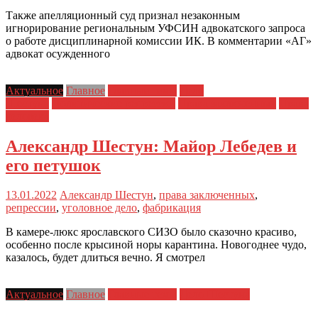
Также апелляционный суд признал незаконным
игнорирование региональным УФСИН адвокатского запроса
о работе дисциплинарной комиссии ИК. В комментарии «АГ»
адвокат осужденного
Актуальное
Главное
Главные темы
Дело
Шестуна
Политические репрессии
Права заключенных
Права
человека
Александр Шестун: Майор Лебедев и
его петушок
13.01.2022
Александр Шестун
,
права заключенных
,
репрессии
,
уголовное дело
,
фабрикация
В камере-люкс ярославского СИЗО было сказочно красиво,
особенно после крысиной норы карантина. Новогоднее чудо,
казалось, будет длиться вечно. Я смотрел
Актуальное
Главное
Главные темы
Дело Шестуна