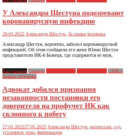
У Александра Шестуна подозревают
коронавирусную инфекцию
28.01.2022
Александр Шестун
,
За права человека
Александр Шестун, вероятно, заболел коронавирусной
инфекцией. Об этом сообщили его жене Юлии Шестун
представители ИК-6 Бежецк, где содержится ее муж,
Актуальное
Главное
Главные темы
Дело Шестуна
СМИ о
правах человека
Адвокат добился признания
незаконности постановки его
доверителя на профучет ИК как
склонного к побегу
27.01.2022
27.01.2022
Александр Шестун
,
репрессии
,
суд
,
уголовное дело
,
фабрикация