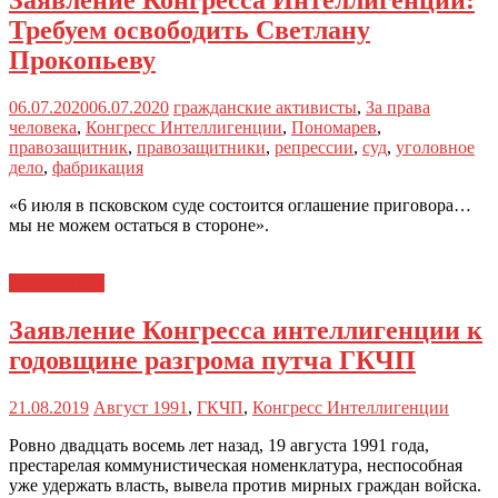
Заявление Конгресса Интеллигенции:
Требуем освободить Светлану
Прокопьеву
06.07.2020
06.07.2020
гражданские активисты
,
За права
человека
,
Конгресс Интеллигенции
,
Пономарев
,
правозащитник
,
правозащитники
,
репрессии
,
суд
,
уголовное
дело
,
фабрикация
«6 июля в псковском суде состоится оглашение приговора…
мы не можем остаться в стороне».
Август-1991
Заявление Конгресса интеллигенции к
годовщине разгрома путча ГКЧП
21.08.2019
Август 1991
,
ГКЧП
,
Конгресс Интеллигенции
Ровно двадцать восемь лет назад, 19 августа 1991 года,
престарелая коммунистическая номенклатура, неспособная
уже удержать власть, вывела против мирных граждан войска.