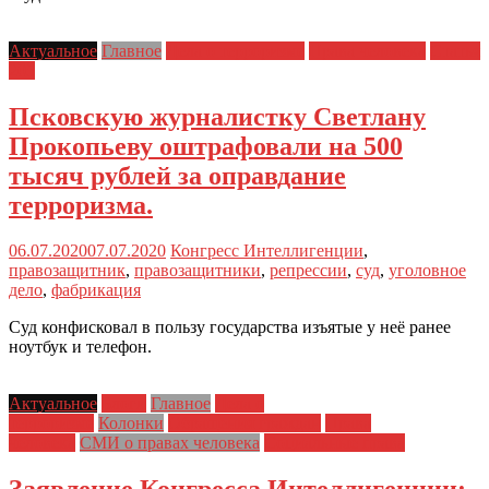
Актуальное
Главное
Дела о терроризме
Права человека
Статья
205
Псковскую журналистку Светлану
Прокопьеву оштрафовали на 500
тысяч рублей за оправдание
терроризма.
06.07.2020
07.07.2020
Конгресс Интеллигенции
,
правозащитник
,
правозащитники
,
репрессии
,
суд
,
уголовное
дело
,
фабрикация
Суд конфисковал в пользу государства изъятые у неё ранее
ноутбук и телефон.
Актуальное
Блоги
Главное
Дела о
терроризме
Колонки
Обращения граждан
Права
человека
СМИ о правах человека
Социальные права