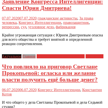
Заявление Конгресса Интеллигенции:
Спасти Юрия Дмитриева!
07.07.2020
07.07.2020
гражданские активисты
,
За права
человека
,
Конгресс Интеллигенции
,
правозащитник
,
репрессии
,
суд
,
уголовное дело
,
фабрикация
Крайне угрожающая ситуация с Юрием Дмитриевым опасна
для всего общества и требует внятной и определенной
реакции сопротивления.
Актуальное
Главное
Преследования журналистов
Статья 282
Что повлияло на приговор Светлане
Прокопьевой: огласка или желание
власти получить ещё больше денег?
06.07.2020
06.07.2020
Конгресс Интеллигенции
,
Константин
Котов
И что общего у дела Светланы Прокопьевой и дела Седьмой
студии?