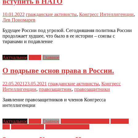
вступить в НАТО
10.01.2022
гражданские активисты
,
Конгресс Интеллигенции
,
Лев Пономарев
Будущее России под угрозой. Сегодняшняя политика России
продолжает худшее, что было в ее истории – союзы с
тиранами и подавление
Актуальное
Блоги
Главное
О подрыве основ права в России.
22.05.2021
23.05.2021
гражданские активисты
,
Конгресс
Интеллигенции
,
правозащитник
,
правозащитники
Заявление правозащитников и членов Конгресса
интеллигенции
Актуальное
Блоги
Главное
Дело Юрия Дмитриева
Новости
дня
Права человека
Судейский произвол