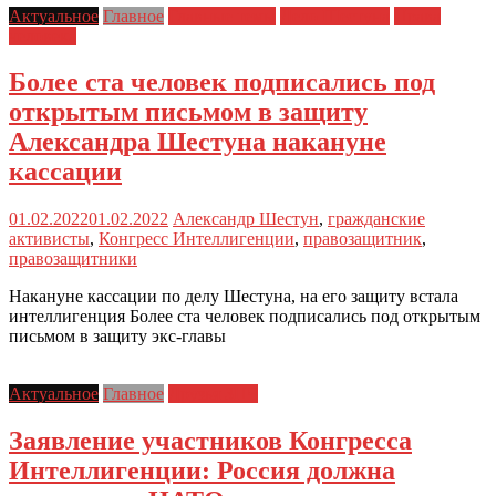
Актуальное
Главное
Главные темы
Дело Шестуна
Права
человека
Более ста человек подписались под
открытым письмом в защиту
Александра Шестуна накануне
кассации
01.02.2022
01.02.2022
Александр Шестун
,
гражданские
активисты
,
Конгресс Интеллигенции
,
правозащитник
,
правозащитники
Накануне кассации по делу Шестуна, на его защиту встала
интеллигенция Более ста человек подписались под открытым
письмом в защиту экс-главы
Актуальное
Главное
Друзья ЗПЧ
Заявление участников Конгресса
Интеллигенции: Россия должна