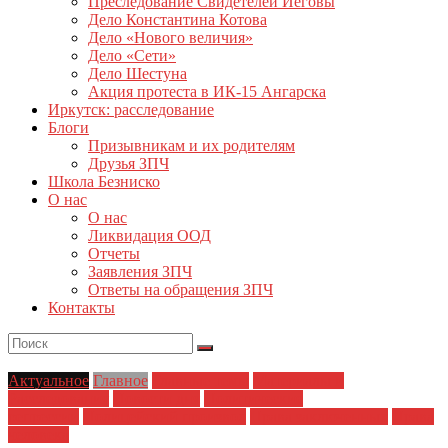
Преследование Свидетелей Иеговы
Дело Константина Котова
Дело «Нового величия»
Дело «Сети»
Дело Шестуна
Акция протеста в ИК-15 Ангарска
Иркутск: расследование
Блоги
Призывникам и их родителям
Друзья ЗПЧ
Школа Безниско
О нас
О нас
Ликвидация ООД
Отчеты
Заявления ЗПЧ
Ответы на обращения ЗПЧ
Контакты
Актуальное
Главное
Главные темы
Материалы и
Расследования
Новости дня
Политические
репрессии
Полицейский произвол
Права заключенных
Права
человека