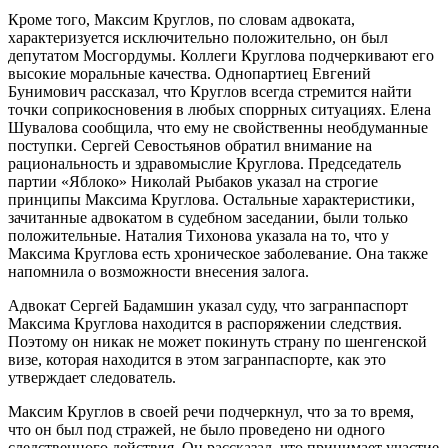
Кроме того, Максим Круглов, по словам адвоката,
характеризуется исключительно положительно, он был
депутатом Мосгордумы. Коллеги Круглова подчеркивают его
высокие моральные качества. Однопартиец Евгений
Бунимович рассказал, что Круглов всегда стремится найти
точки соприкосновения в любых споррных ситуациях. Елена
Шувалова сообщила, что ему не свойственны необдуманные
поступки. Сергей Севостьянов обратил внимание на
рациональность и здравомыслие Круглова. Председатель
партии «Яблоко» Николай Рыбаков указал на строгие
принципы Максима Круглова. Остальные характеристики,
зачитанные адвокатом в судебном заседании, были только
положительные. Наталия Тихонова указала на то, что у
Максима Круглова есть хроническое заболевание. Она также
напомнила о возможности внесения залога.
Адвокат Сергей Бадамшин указал суду, что загранпаспорт
Максима Круглова находится в распоряжении следствия.
Поэтому он никак не может покинуть страну по шенгенской
визе, которая находится в этом загранпаспорте, как это
утверждает следователь.
Максим Круглов в своей речи подчеркнул, что за то время,
что он был под стражей, не было проведено ни одного
следственного действия. Он рассказал, что принимает участие