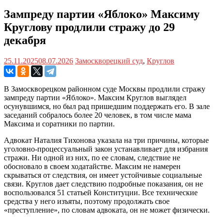
Зампреду партии «Яблоко» Максиму
Круглову продлили стражу до 29
декабря
25.11.2025
08.07.2026
Замоскворецкий суд
,
Круглов
В Замоскворецком районном суде Москвы продлили стражу
зампреду партии «Яблоко». Максим Круглов выглядел
осунувшимся, но был рад пришедшим поддержать его. В зале
заседаний собралось более 20 человек, в том числе мама
Максима и соратники по партии.
Адвокат Наталия Тихонова указала на три причины, которые
уголовно-процессуальный закон устанавливает для избрания
стражи. Ни одной из них, по ее словам, следствие не
обосновало в своем ходатайстве. Максим не намерен
скрываться от следствия, он имеет устойчивые социальные
связи. Круглов дает следствию подробные показания, он не
воспользовался 51 статьей Конституции. Все технические
средства у него изъяты, поэтому продолжать свое
«преступление», по словам адвоката, он не может физически.