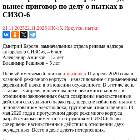
вынес приговор по делу о пытках в
СИЗО-6
21.11.2025
22.11.2025
ИК-15
,
Иркутск
,
пытки
Дмитрий Бароян, замначальника отдела режима надзора
ангарского СИЗО-6, – 6 лет
Александр Анисков – 12 лет
Владимир Рещиков – 5 лет
Первый вменяемый эпизод
произошел
11 апреля 2020 года в
кладовой режимного корпуса – изнасилование с применением
деревянной палки в отношении осужденного. В этот же день,
а также 13 апреля, в швейном цехе режимного корпуса в
отношении заключенных были совершены насильственные
действия сексуального характера, зверские избиения, пытки с
использованием электрошока, групповые изнасилования. 13
мая 2020 года в прогулочном дворе режимного корпуса
разработчиком совместно с сотрудником СИЗО-6 были
совершены насильственные действия в отношении двух
осужденных. Всего в деле девять потерпевших.