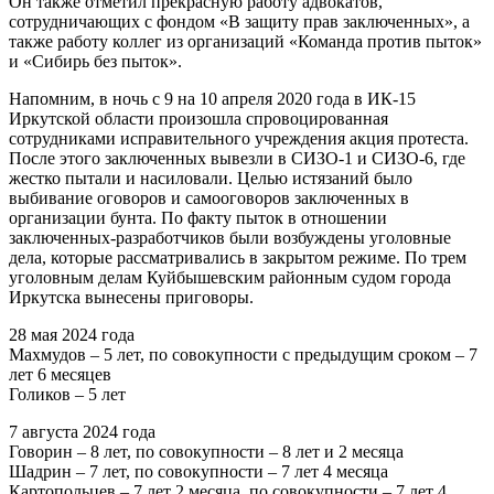
Он также отметил прекрасную работу адвокатов,
сотрудничающих с фондом «В защиту прав заключенных», а
также работу коллег из организаций «Команда против пыток»
и «Сибирь без пыток».
Напомним, в ночь с 9 на 10 апреля 2020 года в ИК-15
Иркутской области произошла спровоцированная
сотрудниками исправительного учреждения акция протеста.
После этого заключенных вывезли в СИЗО-1 и СИЗО-6, где
жестко пытали и насиловали. Целью истязаний было
выбивание оговоров и самооговоров заключенных в
организации бунта. По факту пыток в отношении
заключенных-разработчиков были возбуждены уголовные
дела, которые рассматривались в закрытом режиме. По трем
уголовным делам Куйбышевским районным судом города
Иркутска вынесены приговоры.
28 мая 2024 года
Махмудов – 5 лет, по совокупности с предыдущим сроком – 7
лет 6 месяцев
Голиков – 5 лет
7 августа 2024 года
Говорин – 8 лет, по совокупности – 8 лет и 2 месяца
Шадрин – 7 лет, по совокупности – 7 лет 4 месяца
Картопольцев – 7 лет 2 месяца, по совокупности – 7 лет 4