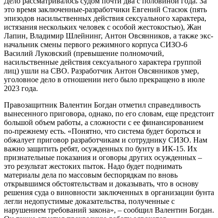
Дело рассматривалось судом почти два с половиной года. За
это время заключенные-разработчики Евгений Стасюк (пять
эпизодов насильственных действия сексуального характера,
истязания нескольких человек с особой жестокостью), Жан
Лапин, Владимир Шлейнинг, Антон Овсянников, а также экс-
начальник смены первого режимного корпуса СИЗО-6
Василий Луковский (превышение полномочий,
насильственные действия сексуального характера группой
лиц) ушли на СВО. Разработчик Антон Овсянников умер,
уголовное дело в отношении него было прекращено в июле
2023 года.
Правозащитник Валентин Богдан отметил справедливость
вынесенного приговора, однако, по его словам, еще предстоит
большой объем работы, а сложности с ее финансированием
по-прежнему есть. «Понятно, что система будет бороться и
обжалует приговор разработчикам и сотруднику СИЗО. Нам
важно защитить ребят, осужденных по бунту в ИК-15. Их
признательные показания и оговоры других осужденных –
это результат жестоких пыток. Надо будет поднимать
материалы дела по массовым беспорядкам по вновь
открывшимся обстоятельствам и доказывать, что в основу
решения суда о виновности заключенных в организации бунта
легли недопустимые доказательства, полученные с
нарушением требований закона», – сообщил Валентин Богдан.