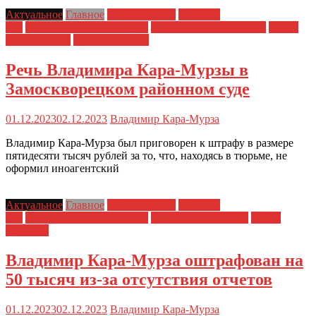
Актуальное
Главное
Главные темы
Новости
дня
Политические репрессии
Полицейский произвол
Права
заключенных
Права человека
Речь Владимира Кара-Мурзы в
Замоскворецком районном суде
01.12.2023
02.12.2023
Владимир Кара-Мурза
Владимир Кара-Мурза был приговорен к штрафу в размере
пятидесяти тысяч рублей за то, что, находясь в тюрьме, не
оформил иноагентский
Актуальное
Главное
Главные темы
Новости
дня
Политические репрессии
Права заключенных
Права
человека
Владимир Кара-Мурза оштрафован на
50 тысяч из-за отсутствия отчетов
01.12.2023
02.12.2023
Владимир Кара-Мурза