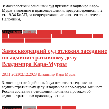
Замоскворецкий районный суд признал Владимира Кара-
Мурзу виновным в правонарушении, предусмотренном ч. 2
ст. 19.34 КоАП, за непредоставление иноагентских отчетов.
Напомним,
Актуальное
Главное
Главные темы
Новости
дня
Политические репрессии
Полицейский произвол
Права
заключенных
Права человека
Замоскворецкий суд отложил заседание
по административному делу
Владимира Кара-Мурзы
28.11.2023
02.12.2023
Владимир Кара-Мурза
Замоскворецкий районный суд отложил заседание по
административному делу Владимира Кара-Мурзы. Минюст
России составил в отношении политика протокол об
административном правонарушении
Актуальное
Главное
Главные темы
Новости