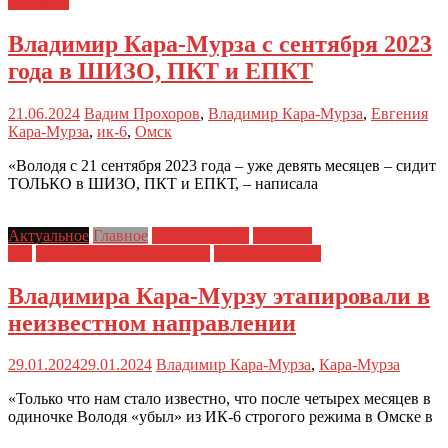
человека
Владимир Кара-Мурза с сентября 2023
года в ШИЗО, ПКТ и ЕПКТ
21.06.2024
Вадим Прохоров
,
Владимир Кара-Мурза
,
Евгения
Кара-Мурза
,
ик-6
,
Омск
«Володя с 21 сентября 2023 года – уже девять месяцев – сидит
ТОЛЬКО в ШИЗО, ПКТ и ЕПКТ, – написала
Актуальное
Главное
Главные темы
Новости
дня
Политические репрессии
Права человека
Владимира Кара-Мурзу этапировали в
неизвестном направлении
29.01.2024
29.01.2024
Владимир Кара-Мурза
,
Кара-Мурза
«Только что нам стало известно, что после четырех месяцев в
одиночке Володя «убыл» из ИК-6 строгого режима в Омске в