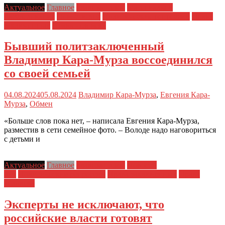
Актуальное
Главное
Главные темы
Материалы и
Расследования
Новости дня
Политические репрессии
Права
заключенных
Права человека
Бывший политзаключенный
Владимир Кара-Мурза воссоединился
со своей семьей
04.08.2024
05.08.2024
Владимир Кара-Мурза
,
Евгения Кара-
Мурза
,
Обмен
«Больше слов пока нет, – написала Евгения Кара-Мурза,
разместив в сети семейное фото. – Володе надо наговориться
с детьми и
Актуальное
Главное
Главные темы
Новости
дня
Политические репрессии
Права заключенных
Права
человека
Эксперты не исключают, что
российские власти готовят