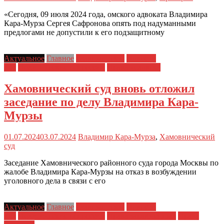
«Сегодня, 09 июля 2024 года, омского адвоката Владимира
Кара-Мурза Сергея Сафронова опять под надуманными
предлогами не допустили к его подзащитному
Актуальное
Главное
Главные темы
Новости
дня
Политические репрессии
Права человека
Хамовнический суд вновь отложил
заседание по делу Владимира Кара-
Мурзы
01.07.2024
03.07.2024
Владимир Кара-Мурза
,
Хамовнический
суд
Заседание Хамовнического районного суда города Москвы по
жалобе Владимира Кара-Мурзы на отказ в возбуждении
уголовного дела в связи с его
Актуальное
Главное
Главные темы
Новости
дня
Политические репрессии
Права заключенных
Права