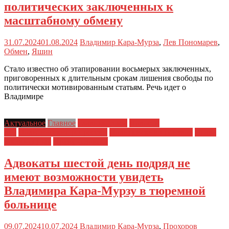
политических заключенных к
масштабному обмену
31.07.2024
01.08.2024
Владимир Кара-Мурза
,
Лев Пономарев
,
Обмен
,
Яшин
Стало известно об этапировании восьмерых заключенных,
приговоренных к длительным срокам лишения свободы по
политически мотивированным статьям. Речь идет о
Владимире
Актуальное
Главное
Главные темы
Новости
дня
Политические репрессии
Полицейский произвол
Права
заключенных
Права человека
Адвокаты шестой день подряд не
имеют возможности увидеть
Владимира Кара-Мурзу в тюремной
больнице
09.07.2024
10.07.2024
Владимир Кара-Мурза
,
Прохоров