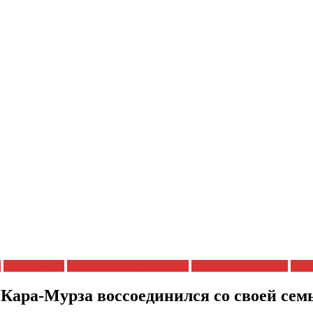
я
Новости дня
Политические репрессии
Права заключенных
Прав
ара-Мурза воссоединился со своей сем