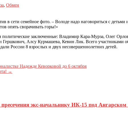
за
,
Обмен
стив в сети семейное фото. – Володе надо наговориться с детьм
тов опять сворачивать горы!»
и политические заключенные: Владимир Кара-Мурза, Олег Орло
 Гершкович, Алсу Курмашева, Кевин Лик. Всего участниками обм
дали России 8 взрослых и двух несовершеннолетних детей.
алистке Надежде Кеворковой до 6 октября
ота!
→
пресечения экс-начальнику ИК-15 под Ангарском