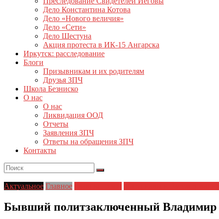
Преследование Свидетелей Иеговы
Дело Константина Котова
Дело «Нового величия»
Дело «Сети»
Дело Шестуна
Акция протеста в ИК-15 Ангарска
Иркутск: расследование
Блоги
Призывникам и их родителям
Друзья ЗПЧ
Школа Безниско
О нас
О нас
Ликвидация ООД
Отчеты
Заявления ЗПЧ
Ответы на обращения ЗПЧ
Контакты
Актуальное
Главное
Главные темы
Материалы и Расследовани
Бывший политзаключенный Владимир К