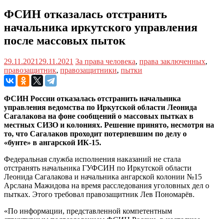
ФСИН отказалась отстранить
начальника иркутского управления
после массовых пыток
29.11.2021
29.11.2021
За права человека
,
права заключенных
,
правозащитник
,
правозащитники
,
пытки
ФСИН России отказалась отстранить начальника
управления ведомства по Иркутской области Леонида
Сагалакова на фоне сообщений о массовых пытках в
местных СИЗО и колониях. Решение принято, несмотря на
то, что Сагалаков проходит потерпевшим по делу о
«бунте» в ангарской ИК-15.
Федеральная служба исполнения наказаний не стала
отстранять начальника ГУФСИН по Иркутской области
Леонида Сагалакова и начальника ангарской колонии №15
Арслана Мажидова на время расследования уголовных дел о
пытках. Этого требовал правозащитник Лев Пономарёв.
«По информации, представленной компетентным