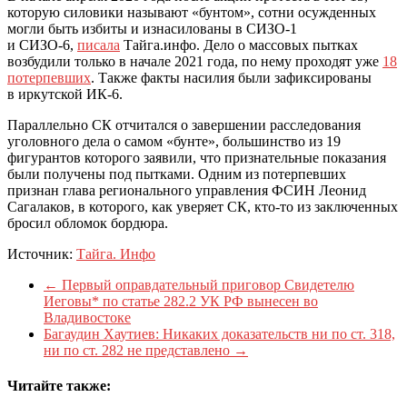
которую силовики называют «бунтом», сотни осужденных
могли быть избиты и изнасилованы в СИЗО-1
и СИЗО-6,
писала
Тайга.инфо. Дело о массовых пытках
возбудили только в начале 2021 года, по нему проходят уже
18
потерпевших
. Также факты насилия были зафиксированы
в иркутской ИК-6.
Параллельно СК отчитался о завершении расследования
уголовного дела о самом «бунте», большинство из 19
фигурантов которого заявили, что признательные показания
были получены под пытками. Одним из потерпевших
признан глава регионального управления ФСИН Леонид
Сагалаков, в которого, как уверяет СК, кто-то из заключенных
бросил обломок бордюра.
Источник:
Тайга. Инфо
←
Первый оправдательный приговор Свидетелю
Иеговы* по статье 282.2 УК РФ вынесен во
Владивостоке
Багаудин Хаутиев: Никаких доказательств ни по ст. 318,
ни по ст. 282 не представлено
→
Читайте также: