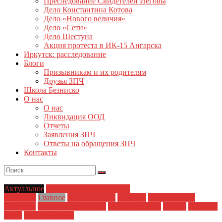
Преследование Свидетелей Иеговы
Дело Константина Котова
Дело «Нового величия»
Дело «Сети»
Дело Шестуна
Акция протеста в ИК-15 Ангарска
Иркутск: расследование
Блоги
Призывникам и их родителям
Друзья ЗПЧ
Школа Безниско
О нас
О нас
Ликвидация ООД
Отчеты
Заявления ЗПЧ
Ответы на обращения ЗПЧ
Контакты
Актуальное
Акция протеста в ИК-15
Ангарска
Главное
Главные темы
Иркутск
Полицейский
произвол
Права заключенных
Права человека
Пытки
Пытки в
МЛС
Пытки на зоне