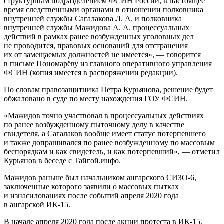
структурным подразделением ФСИН России, в настоящее
время следственными органами в отношении полковника
внутренней службы Сагалакова Л. А. и полковника
внутренней службы Мажидова А. А. процессуальных
действий в рамках ранее возбужденных уголовных дел
не проводится, правовых оснований для отстранения
их от замещаемых должностей не имеется», — говорится
в письме Пономарёву из главного оперативного управления
ФСИН (копия имеется в распоряжении редакции).
По словам правозащитника Петра Курьянова, решение будет
обжаловано в суде по месту нахождения ГОУ ФСИН.
«Мажидов точно участвовал в процессуальных действиях
по ранее возбужденному пыточному делу в качестве
свидетеля, а Сагалаков вообще имеет статус потерпевшего
и также допрашивался по ранее возбужденному по массовым
беспорядкам и как свидетель, и как потерпевший», — отметил
Курьянов в беседе с Тайгой.инфо.
Мажидов раньше был начальником ангарского СИЗО-6,
заключенные которого заявили о массовых пытках
и изнасилованиях после событий апреля 2020 года
в ангарской ИК-15.
В начале апреля 2020 года после акции протеста в ИК-15,