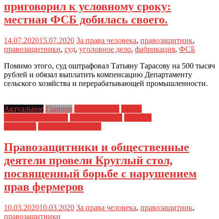
приговорил к условному сроку:
местная ФСБ добилась своего.
14.07.2020
15.07.2020
За права человека
,
правозащитник
,
правозащитники
,
суд
,
уголовное дело
,
фабрикация
,
ФСБ
Помимо этого, суд оштрафовал Татьяну Тарасову на 500 тысяч
рублей и обязал выплатить компенсацию Департаменту
сельского хозяйства и перерабатывающей промышленности.
Актуальное
Главное
История ЗПЧ
Права
предпринимателей
Права человека
Протест
фермеров
Социальные права
Правозащитники и общественные
деятели провели Круглый стол,
посвященный борьбе с нарушением
прав фермеров
10.03.2020
10.03.2020
За права человека
,
правозащитник
,
правозащитники