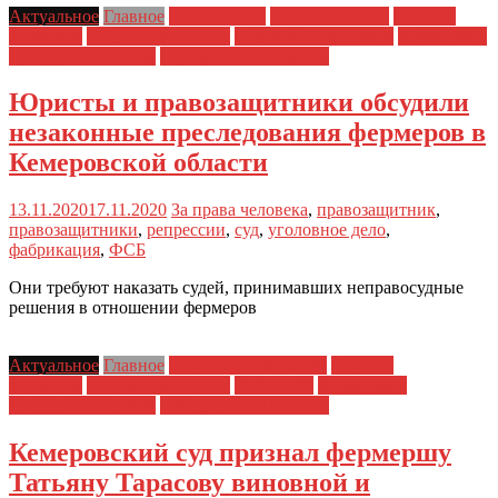
Актуальное
Главное
Новости дня
Права человека
Протест
фермеров
Социальные права
Судейский произвол
фермерам и
предпринимателям
Юридическая помощь
Юристы и правозащитники обсудили
незаконные преследования фермеров в
Кемеровской области
13.11.2020
17.11.2020
За права человека
,
правозащитник
,
правозащитники
,
репрессии
,
суд
,
уголовное дело
,
фабрикация
,
ФСБ
Они требуют наказать судей, принимавших неправосудные
решения в отношении фермеров
Актуальное
Главное
по уголовным делам
Протест
фермеров
Социальные права
УПЧ в РФ
фермерам и
предпринимателям
Юридическая помощь
Кемеровский суд признал фермершу
Татьяну Тарасову виновной и