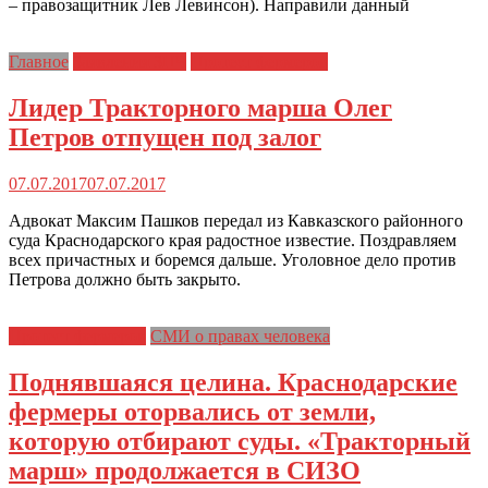
– правозащитник Лев Левинсон). Направили данный
Главное
Заявления ЗПЧ
Протест фермеров
Лидер Тракторного марша Олег
Петров отпущен под залог
07.07.2017
07.07.2017
Адвокат Максим Пашков передал из Кавказского районного
суда Краснодарского края радостное известие. Поздравляем
всех причастных и боремся дальше. Уголовное дело против
Петрова должно быть закрыто.
Протест фермеров
СМИ о правах человека
Поднявшаяся целина. Краснодарские
фермеры оторвались от земли,
которую отбирают суды. «Тракторный
марш» продолжается в СИЗО