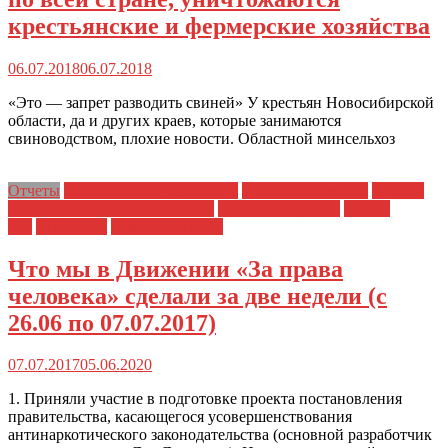
крестьянские и фермерские хозяйства
06.07.2018
06.07.2018
«Это — запрет разводить свиней» У крестьян Новосибирской
области, да и других краев, которые занимаются
свиноводством, плохие новости. Областной минсельхоз
Отчеты
Политические репрессии
Протест фермеров
Против
репрессивной наркополитики
Пытки в Карелии
Статья
228
УПЧ в РФ
Школа Безниско
Что мы в Движении «За права
человека» сделали за две недели (с
26.06 по 07.07.2017)
07.07.2017
05.06.2020
1. Приняли участие в подготовке проекта постановления
правительства, касающегося усовершенствования
антинаркотического законодательства (основной разработчик