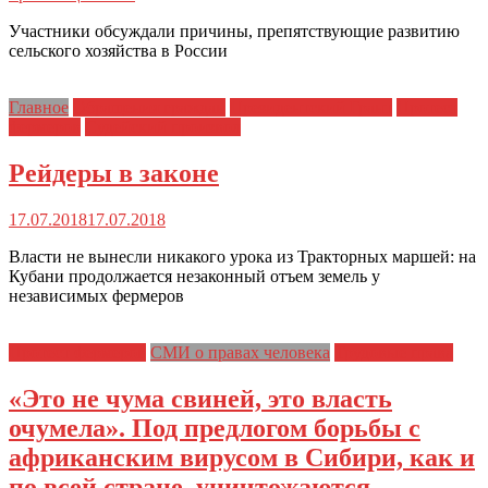
Участники обсуждали причины, препятствующие развитию
сельского хозяйства в России
Главное
Обращения граждан
Президентский Грант
Протест
фермеров
Судейский произвол
Рейдеры в законе
17.07.2018
17.07.2018
Власти не вынесли никакого урока из Тракторных маршей: на
Кубани продолжается незаконный отъем земель у
независимых фермеров
Протест фермеров
СМИ о правах человека
Трудовые права
«Это не чума свиней, это власть
очумела». Под предлогом борьбы с
африканским вирусом в Сибири, как и
по всей стране, уничтожаются