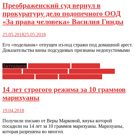
Преображенский суд вернул в
прокуратуру дело подопечного ООД
«За права человека» Василия Гинды
25.05.2018
25.05.2018
Его «подельник» отпущен из-под стражи под домашний арест.
Доказательства вины подсудимых признаны недопустимыми
Актуальное
Обращения граждан
Полицейский
произвол
Президентский Грант
Против репрессивной
наркополитики
Статья 228
Судейский произвол
14 лет строгого режима за 10 граммов
марихуаны
19.04.2018
Получили письмо от Веры Марковой, внука которой
посадили на 14 лет за 10 граммов марихуаны. Марихуаны,
которая разрешена во многих