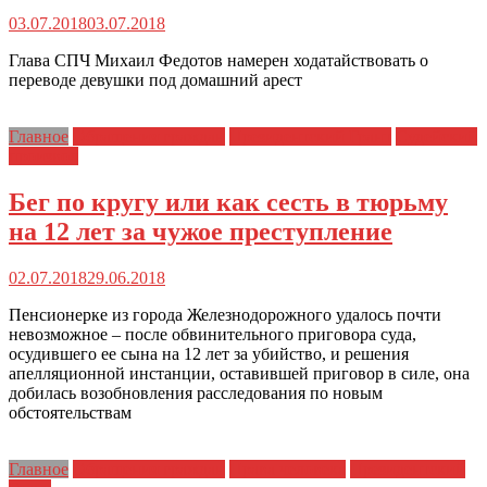
03.07.2018
03.07.2018
Глава СПЧ Михаил Федотов намерен ходатайствовать о
переводе девушки под домашний арест
Главное
Обращения граждан
Президентский Грант
Судейский
произвол
Бег по кругу или как сесть в тюрьму
на 12 лет за чужое преступление
02.07.2018
29.06.2018
Пенсионерке из города Железнодорожного удалось почти
невозможное – после обвинительного приговора суда,
осудившего ее сына на 12 лет за убийство, и решения
апелляционной инстанции, оставившей приговор в силе, она
добилась возобновления расследования по новым
обстоятельствам
Главное
Обращения граждан
Права человека
Президентский