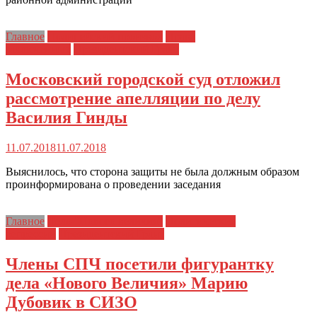
Главное
Полицейский произвол
Права
заключенных
Президентский Грант
Московский городской суд отложил
рассмотрение апелляции по делу
Василия Гинды
11.07.2018
11.07.2018
Выяснилось, что сторона защиты не была должным образом
проинформирована о проведении заседания
Главное
Дело "Нового величия"
Политические
репрессии
Президентский Грант
Члены СПЧ посетили фигурантку
дела «Нового Величия» Марию
Дубовик в СИЗО