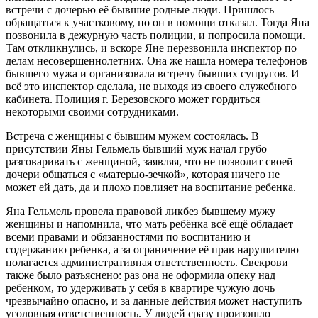
встречи с дочерью её бывшие родные люди. Пришлось
обращаться к участковому, но он в помощи отказал. Тогда Яна
позвонила в дежурную часть полиции, и попросила помощи.
Там откликнулись, и вскоре Яне перезвонила инспектор по
делам несовершеннолетних. Она же нашла номера телефонов
бывшего мужа и организовала встречу бывших супругов. И
всё это инспектор сделала, не выходя из своего служебного
кабинета. Полиция г. Березовского может гордиться
некоторыми своими сотрудниками.
Встреча с женщины с бывшим мужем состоялась. В
присутствии Яны Гельмель бывший муж начал грубо
разговаривать с женщиной, заявляя, что не позволит своей
дочери общаться с «матерью-зечкой», которая ничего не
может ей дать, да и плохо повлияет на воспитание ребенка.
Яна Гельмель провела правовой ликбез бывшему мужу
женщины и напомнила, что мать ребёнка всё ещё обладает
всеми правами и обязанностями по воспитанию и
содержанию ребенка, а за ограничение её прав нарушителю
полагается административная ответственность. Свекрови
также было разъяснено: раз она не оформила опеку над
ребенком, то удерживать у себя в квартире чужую дочь
чрезвычайно опасно, и за данные действия может наступить
уголовная ответственность. У людей сразу произошло