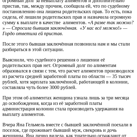
огромный долг за невыплату алиментов и дополнительно
пристав, так, между прочим, сообщила ей, что по судебному
постановлению она лишена родительских прав. То есть, пока
сидела, её лишили родительских прав и назначила огромную
сумму к выплате в качестве алиментов. «
А разве так можно?
» — Спросила бывшая заключённая. «
У нас всё можно!» —
Гордо ответила ей пристав.
После этого бывшая заключённая позвонила нам и мы стали
разбираться в этой ситуации.
Выяснили, что судебного решения о лишении её
родительских прав нет. Огромный долг по алиментам
образовался в связи с тем, что расчет алиментов производился
из расчета средней заработной платы по области — 35 тысяч
рублей, хотя зарплата заключённой, работающей в колонии,
составляла чуть более 3000 рублей.
При этом об алиментах женщина узнала лишь за три месяца
до освобождения, когда из её заработной платы
администрация колонии стала производить удержания на
выплату алиментов.
Вчера Яна Гельмель вместе с бывшей заключённой поехали в
поселок, где проживает бывший муж, свекровь и дочь
женщины. Яна лично видела, как тщательно ограждают от