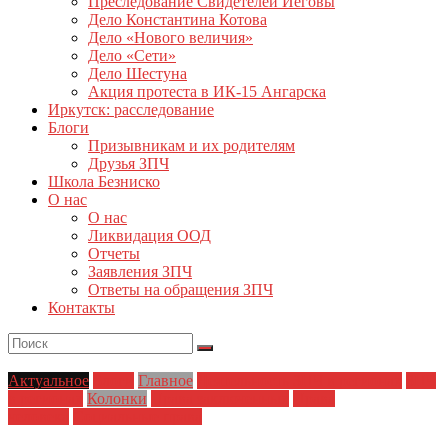
Преследование Свидетелей Иеговы
Дело Константина Котова
Дело «Нового величия»
Дело «Сети»
Дело Шестуна
Акция протеста в ИК-15 Ангарска
Иркутск: расследование
Блоги
Призывникам и их родителям
Друзья ЗПЧ
Школа Безниско
О нас
О нас
Ликвидация ООД
Отчеты
Заявления ЗПЧ
Ответы на обращения ЗПЧ
Контакты
Актуальное
Блоги
Главное
Деятельность ЗПЧ в регионах
ЗПЧ
в регионах
Колонки
Права заключенных
Права
человека
Социальные права