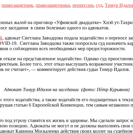
,
правозащитник
,
правозащитники
,
репрессии
,
суд
,
Тимур Идало
нных жалоб на приговор «Уфимской двадцатке» Хизб ут-Тахрир 
осе заседания в связи болезнью одного из адвокатов.
ий
, адвокат Светлана Заводцова подала ходатайство о переносе за
OVID-19. Светлана Заводцова также попросила суд назначить к
аявив о соблюдении всех необходимых мер предосторожности.
в отказе на представленное ходатайство. Однако суд приостанов
ектным. Более того, этот отказ выслушать возражение участник
так не считает», — комментирует действия судьи Тимур Идалов.
Адвокат Тимур Идалов на заседании (фото: Пётр Курьянов)
этого ходатайства, а также ходатайств его подзащитных к теку
рушая статью 6 Европейской Конвенции, тем самым незаконно 
то под угрозу ставятся их жизнь и здоровье. Мы сделали запрос
 свою позицию. Адвокаты не могут и не должны выполнять свои 
адвокат Каринна Москаленко действия своих коллег на судебном