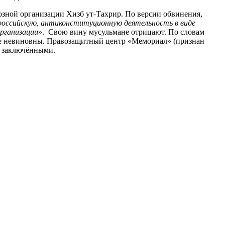
иозной организации Хизб ут-Тахрир. По версии обвинения,
российскую, антиконституционную деятельность в виде
организации
». Свою вину мусульмане отрицают. По словам
ие невиновны. Правозащитный центр «Мемориал» (признан
и заключёнными.