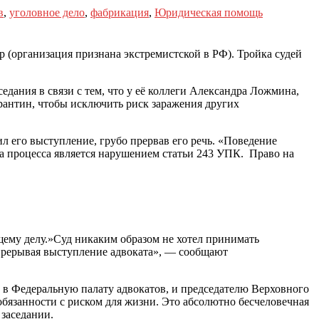
в
,
уголовное дело
,
фабрикация
,
Юридическая помощь
(организация признана экстремистской в РФ). Тройка судей
седания в связи с тем, что у её коллеги Александра Ложмина,
арантин, чтобы исключить риск заражения других
ил его выступление, грубо прервав его речь. «Поведение
а процесса является нарушением статьи 243 УПК. Право на
щему делу.»Суд никаким образом не хотел принимать
прерывая выступление адвоката», — сообщают
 и в Федеральную палату адвокатов, и председателю Верховного
обязанности с риском для жизни. Это абсолютно бесчеловечная
 заседании.