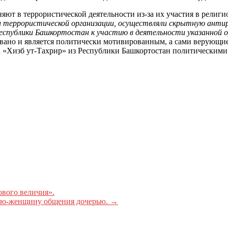
ют в террористической деятельности из-за их участия в религ
ки террористической организации, осуществляли скрытную анти
Республики Башкортостан к участию в деятельности указанной 
овано и является политически мотивированным, а сами верующ
 «Хизб ут-Тахрир» из Республики Башкортостан политическим
ового величия».
ую-женщину общения дочерью.
→