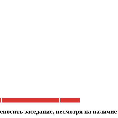
а
Преследования Хизб ут-Тахрир
Статья 205
еносить заседание, несмотря на наличие