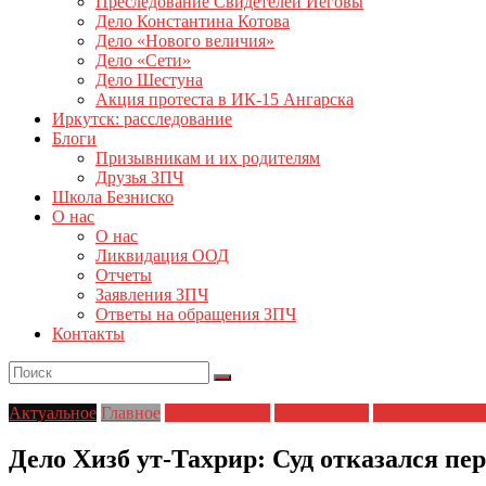
Преследование Свидетелей Иеговы
Дело Константина Котова
Дело «Нового величия»
Дело «Сети»
Дело Шестуна
Акция протеста в ИК-15 Ангарска
Иркутск: расследование
Блоги
Призывникам и их родителям
Друзья ЗПЧ
Школа Безниско
О нас
О нас
Ликвидация ООД
Отчеты
Заявления ЗПЧ
Ответы на обращения ЗПЧ
Контакты
Актуальное
Главное
Главные темы
Новости дня
Права человек
Дело Хизб ут-Тахрир: Суд отказался пер