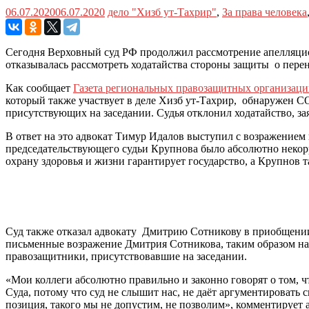
06.07.2020
06.07.2020
дело "Хизб ут-Тахрир"
,
За права человека
Сегодня Верховный суд РФ продолжил рассмотрение апелляцио
отказывалась рассмотреть ходатайства стороны защиты о перен
Как сообщает
Газета региональных правозащитных организац
который также участвует в деле Хизб ут-Тахрир, обнаружен C
присутствующих на заседании. Судья отклонил ходатайство, з
В ответ на это адвокат Тимур Идалов выступил с возражением 
председательствующего судьи Крупнова было абсолютно некорр
охрану здоровья и жизни гарантирует государство, а Крупнов 
Суд также отказал адвокату Дмитрию Сотникову в приобщении 
письменные возражение Дмитрия Сотникова, таким образом на
правозащитники, присутствовавшие на заседании.
«Мои коллеги абсолютно правильно и законно говорят о том, ч
Суда, потому что суд не слышит нас, не даёт аргументировать
позиция, такого мы не допустим, не позволим», комментирует 