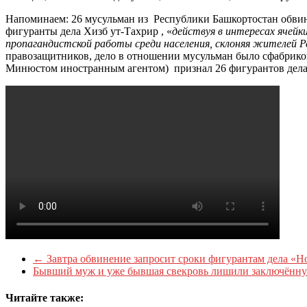
Напоминаем: 26 мусульман из Республики Башкортостан обвиня
фигуранты дела Хизб ут-Тахрир , «
действуя в интересах ячей
пропагандистской работы среди населения, склоняя жителей 
правозащитников, дело в отношении мусульман было сфабрик
Минюстом иностранным агентом) признал 26 фигурантов дела
←
Завтра обвинение запросит сроки фигурантам дела «Н
Бывший муж и уже бывшая свекровь лишили заключённ
Читайте также: