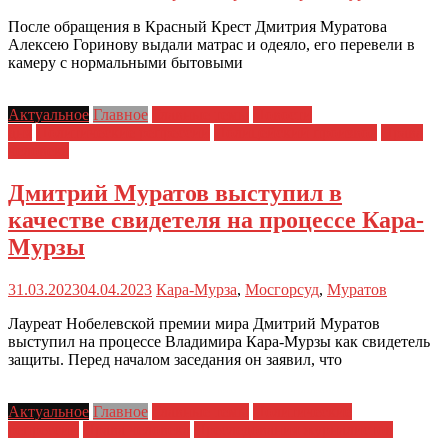
После обращения в Красный Крест Дмитрия Муратова
Алексею Горинову выдали матрас и одеяло, его перевели в
камеру с нормальными бытовыми
Актуальное
Главное
Главные темы
Новости
дня
Политические репрессии
Полицейский произвол
Права
человека
Дмитрий Муратов выступил в
качестве свидетеля на процессе Кара-
Мурзы
31.03.2023
04.04.2023
Кара-Мурза
,
Мосгорсуд
,
Муратов
Лауреат Нобелевской премии мира Дмитрий Муратов
выступил на процессе Владимира Кара-Мурзы как свидетель
защиты. Перед началом заседания он заявил, что
Актуальное
Главное
Главные темы
Политические
репрессии
Права человека
Преследования журналистов