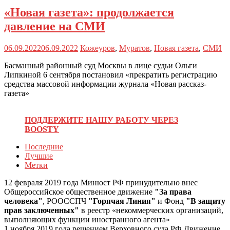
«Новая газета»: продолжается
давление на СМИ
06.09.2022
06.09.2022
Кожеуров
,
Муратов
,
Новая газета
,
СМИ
Басманный районный суд Москвы в лице судьи Ольги
Липкиной 6 сентября постановил «прекратить регистрацию
средства массовой информации журнала «Новая рассказ-
газета»
ПОДДЕРЖИТЕ НАШУ РАБОТУ ЧЕРЕЗ
BOOSTY
Последние
Лучшие
Метки
12 февраля 2019 года Минюст РФ принудительно внес
Общероссийское общественное движение
"За права
человека"
, РООССПЧ
"Горячая Линия"
и Фонд
"В защиту
прав заключенных"
в реестр «некоммерческих организаций,
выполняющих функции иностранного агента»
1 ноября 2019 года решением Верховного суда РФ Движение