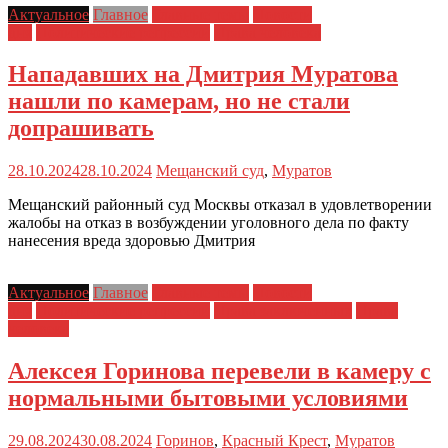
Актуальное
Главное
Главные темы
Новости
дня
Политические репрессии
Права человека
Нападавших на Дмитрия Муратова
нашли по камерам, но не стали
допрашивать
28.10.2024
28.10.2024
Мещанский суд
,
Муратов
Мещанский районный суд Москвы отказал в удовлетворении
жалобы на отказ в возбуждении уголовного дела по факту
нанесения вреда здоровью Дмитрия
Актуальное
Главное
Главные темы
Новости
дня
Политические репрессии
Права заключенных
Права
человека
Алексея Горинова перевели в камеру с
нормальными бытовыми условиями
29.08.2024
30.08.2024
Горинов
,
Красный Крест
,
Муратов