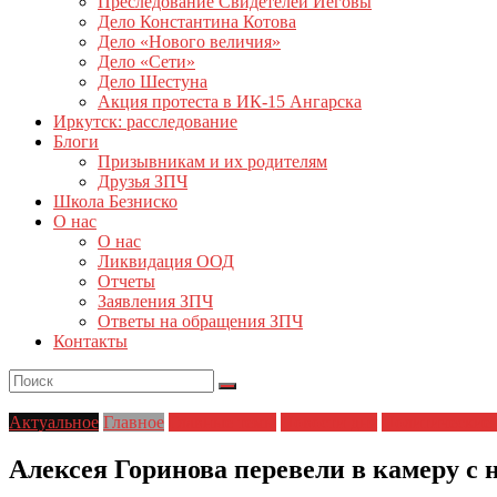
Преследование Свидетелей Иеговы
Дело Константина Котова
Дело «Нового величия»
Дело «Сети»
Дело Шестуна
Акция протеста в ИК-15 Ангарска
Иркутск: расследование
Блоги
Призывникам и их родителям
Друзья ЗПЧ
Школа Безниско
О нас
О нас
Ликвидация ООД
Отчеты
Заявления ЗПЧ
Ответы на обращения ЗПЧ
Контакты
Актуальное
Главное
Главные темы
Новости дня
Политические 
Алексея Горинова перевели в камеру 