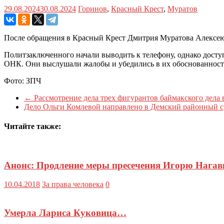
29.08.2024
30.08.2024
Горинов
,
Красный Крест
,
Муратов
После обращения в Красный Крест Дмитрия Муратова Алексею 
Политзаключенного начали выводить к телефону, однако доступ
ОНК. Они выслушали жалобы и убедились в их обоснованност
Фото: ЗПЧ
←
Рассмотрение дела трех фигурантов баймакского дела в
Дело Ольги Комлевой направлено в Демский районный 
Читайте также:
Анонс: Продление меры пресечения Игорю Нагавки
10.04.2018
За права человека
0
Умерла Лариса Куковица…