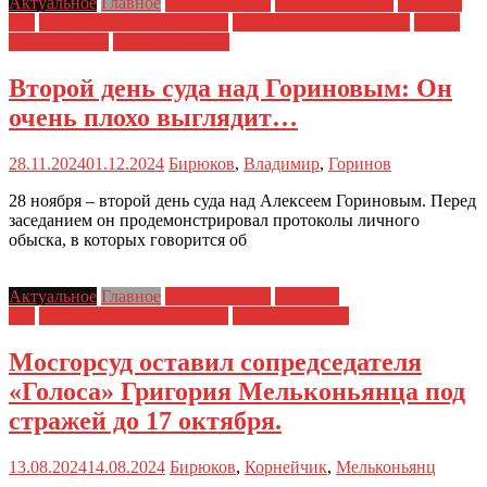
Актуальное
Главное
Главные темы
ЗПЧ в регионах
Новости
дня
Политические репрессии
Полицейский произвол
Права
заключенных
Права человека
Второй день суда над Гориновым: Он
очень плохо выглядит…
28.11.2024
01.12.2024
Бирюков
,
Владимир
,
Горинов
28 ноября – второй день суда над Алексеем Гориновым. Перед
заседанием он продемонстрировал протоколы личного
обыска, в которых говорится об
Актуальное
Главное
Главные темы
Новости
дня
Политические репрессии
Права человека
Мосгорсуд оставил сопредседателя
«Голоса» Григория Мельконьянца под
стражей до 17 октября.
13.08.2024
14.08.2024
Бирюков
,
Корнейчик
,
Мельконьянц