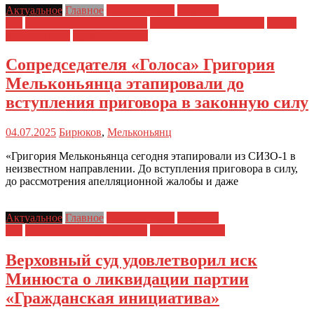
Актуальное
Главное
Главные темы
Новости
дня
Политические репрессии
Полицейский произвол
Права
заключенных
Права человека
Сопредседателя «Голоса» Григория
Мельконьянца этапировали до
вступления приговора в законную силу
04.07.2025
Бирюков
,
Мельконьянц
«Григория Мельконьянца сегодня этапировали из СИЗО-1 в
неизвестном направлении. До вступления приговора в силу,
до рассмотрения апелляционной жалобы и даже
Актуальное
Главное
Главные темы
Новости
дня
Политические репрессии
Права человека
Верховный суд удовлетворил иск
Минюста о ликвидации партии
«Гражданская инициатива»