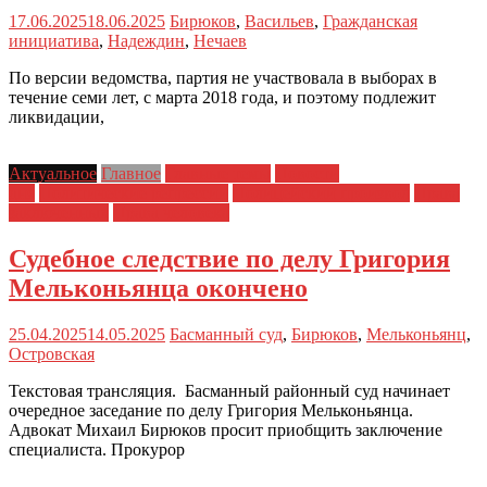
17.06.2025
18.06.2025
Бирюков
,
Васильев
,
Гражданская
инициатива
,
Надеждин
,
Нечаев
По версии ведомства, партия не участвовала в выборах в
течение семи лет, с марта 2018 года, и поэтому подлежит
ликвидации,
Актуальное
Главное
Главные темы
Новости
дня
Политические репрессии
Полицейский произвол
Права
заключенных
Права человека
Судебное следствие по делу Григория
Мельконьянца окончено
25.04.2025
14.05.2025
Басманный суд
,
Бирюков
,
Мельконьянц
,
Островская
Текстовая трансляция. Басманный районный суд начинает
очередное заседание по делу Григория Мельконьянца.
Адвокат Михаил Бирюков просит приобщить заключение
специалиста. Прокурор