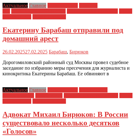
Актуальное
Главное
Главные темы
Новости
дня
Политические репрессии
Полицейский произвол
Права
заключенных
Права человека
Екатерину Барабаш отправили под
домашний арест
26.02.2025
27.02.2025
Барабаш
,
Бирюков
Дорогомиловский районный суд Москвы провел судебное
заседание по избранию меры пресечения для журналиста и
кинокритика Екатерины Барабаш. Ее обвиняют в
Актуальное
Главное
Главные темы
Материалы и
Расследования
Новости дня
Политические репрессии
Права
заключенных
Права человека
Адвокат Михаил Бирюков: В России
существовало несколько десятков
«Голосов»