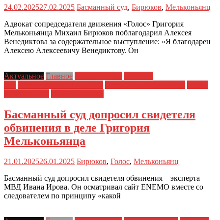
24.02.2025
27.02.2025
Басманный суд
,
Бирюков
,
Мельконьянц
Адвокат сопредседателя движения «Голос» Григория
Мельконьянца Михаил Бирюков поблагодарил Алексея
Венедиктова за содержательное выступление: «Я благодарен
Алексею Алексеевичу Венедиктову. Он
Актуальное
Главное
Главные темы
Новости
дня
Политические репрессии
Полицейский произвол
Права
заключенных
Права человека
Басманный суд допросил свидетеля
обвинения в деле Григория
Мельконьянца
21.01.2025
26.01.2025
Бирюков
,
Голос
,
Мельконьянц
Басманный суд допросил свидетеля обвинения – эксперта
МВД Ивана Ирова. Он осматривал сайт ENEMO вместе со
следователем по принципу «какой