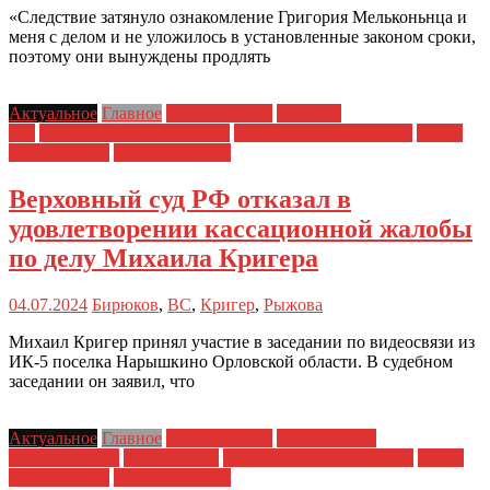
«Следствие затянуло ознакомление Григория Мельконьнца и
меня с делом и не уложилось в установленные законом сроки,
поэтому они вынуждены продлять
Актуальное
Главное
Главные темы
Новости
дня
Политические репрессии
Полицейский произвол
Права
заключенных
Права человека
Верховный суд РФ отказал в
удовлетворении кассационной жалобы
по делу Михаила Кригера
04.07.2024
Бирюков
,
ВС
,
Кригер
,
Рыжова
Михаил Кригер принял участие в заседании по видеосвязи из
ИК-5 поселка Нарышкино Орловской области. В судебном
заседании он заявил, что
Актуальное
Главное
Главные темы
Материалы и
Расследования
Новости дня
Политические репрессии
Права
заключенных
Права человека