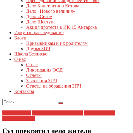
Преследование Свидетелей Иеговы
Дело Константина Котова
Дело «Нового величия»
Дело «Сети»
Дело Шестуна
Акция протеста в ИК-15 Ангарска
Иркутск: расследование
Блоги
Призывникам и их родителям
Друзья ЗПЧ
Школа Безниско
О нас
О нас
Ликвидация ООД
Отчеты
Заявления ЗПЧ
Ответы на обращения ЗПЧ
Контакты
Главные темы
Преследования экологов
Шиес: хроника
противостояния
Суд прекратил дело жителя