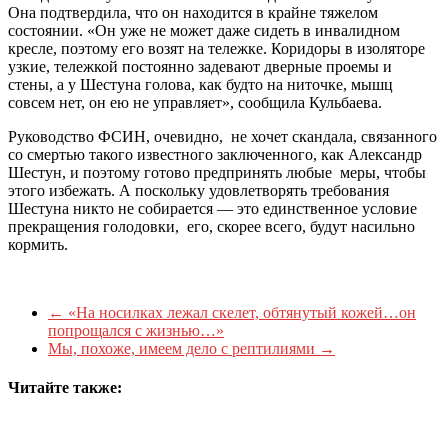
Она подтвердила, что он находится в крайне тяжелом
состоянии. «Он уже не может даже сидеть в инвалидном
кресле, поэтому его возят на тележке. Коридоры в изоляторе
узкие, тележкой постоянно задевают дверные проемы и
стены, а у Шестуна голова, как будто на ниточке, мышц
совсем нет, он ею не управляет», сообщила Кульбаева.
Руководство ФСИН, очевидно, не хочет скандала, связанного
со смертью такого известного заключенного, как Александр
Шестун, и поэтому готово предпринять любые меры, чтобы
этого избежать. А поскольку удовлетворять требования
Шестуна никто не собирается — это единственное условие
прекращения голодовки, его, скорее всего, будут насильно
кормить.
←
«На носилках лежал скелет, обтянутый кожей…он
попрощался с жизнью…»
Мы, похоже, имеем дело с рептилиями
→
Читайте также: