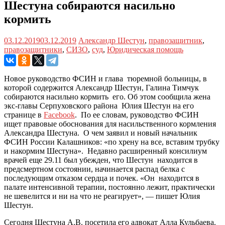
Шестуна собираются насильно
кормить
03.12.2019
03.12.2019
Александр Шестун
,
правозащитник
,
правозащитники
,
СИЗО
,
суд
,
Юридическая помощь
Новое руководство ФСИН и глава тюремной больницы, в
которой содержится Александр Шестун, Галина Тимчук
собираются насильно кормить его. Об этом сообщила жена
экс-главы Серпуховского района Юлия Шестун на его
странице в
Facebook
. По ее словам, руководство ФСИН
ищет правовые обоснования для насильственного кормления
Александра Шестуна. О чем заявил и новый начальник
ФСИН России Калашников: «по хрену на все, вставим трубку
и накормим Шестуна». Недавно расширенный консилиум
врачей еще 29.11 был убежден, что Шестун находится в
предсмертном состоянии, начинается распад белка с
последующим отказом сердца и почек. «Он находится в
палате интенсивной терапии, постоянно лежит, практически
не шевелится и ни на что не реагирует», — пишет Юлия
Шестун.
Сегодня Шестуна А.В. посетила его адвокат Алла Кульбаева.