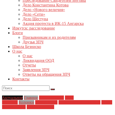
Преследование Свидетелей Иеговы
Дело Константина Котова
Дело «Нового величия»
Дело «Сети»
Дело Шестуна
Акция протеста в ИК-15 Ангарска
Иркутск: расследование
Блоги
Призывникам и их родителям
Друзья ЗПЧ
Школа Безниско
О нас
О нас
Ликвидация ООД
Отчеты
Заявления ЗПЧ
Ответы на обращения ЗПЧ
Контакты
Актуальное
Главное
Главные темы
Дело
Шестуна
Колонки
Новости дня
Полицейский произвол
Права
заключенных
Права человека