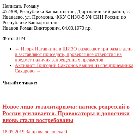
Написать Роману
452308, Республика Башкортостан, Дюртюлинский район, с.
Иванаево, ул. Промзона, ФКУ СИЗО-5 УФСИН России по
Республике Башкортостан
Иванов Роман Викторович, 04.03.1973 г.р.
Фото: ЗПЧ
←
Игоря Нагавкина в ШИЗО раздевают три раза в день
и заставляют приседать, проверяя все отверстия на
предмет наличия запрещенных предметов
Активист Григорий Саксонов вышел из спецприемника
Сахарово
→
Читайте также:
Новое лицо тоталитаризма: натиск репрессий в
России усиливается. Провокаторы и доносчики
вновь стали востребованы
18.05.2019
За права человека
0