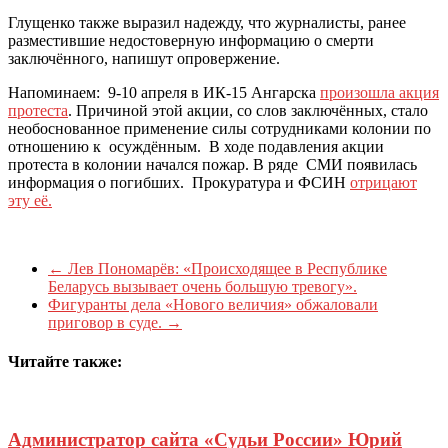
Глущенко также выразил надежду, что журналисты, ранее
разместившие недостоверную информацию о смерти
заключённого, напишут опровержение.
Напоминаем: 9-10 апреля в ИК-15 Ангарска
произошла акция
протеста
. Причиной этой акции, со слов заключённых, стало
необоснованное применение силы сотрудниками колонии по
отношению к осуждённым. В ходе подавления акции
протеста в колонии начался пожар. В ряде СМИ появилась
информация о погибших. Прокуратура и ФСИН
отрицают
эту её.
←
Лев Пономарёв: «Происходящее в Республике
Беларусь вызывает очень большую тревогу».
Фигуранты дела «Нового величия» обжаловали
приговор в суде.
→
Читайте также:
Администратор сайта «Судьи России» Юрий