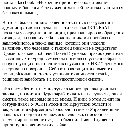
поста в facebook: «Искренне приношу соболезнования
родным и близким. Слезы жен и матерей не должны остаться
безнаказанными»,
В итоге было принято решение отказать в возбуждении
административного дела по части 9 статьи 13.15 КоАП,
поскольку сотрудники полиции, проанализировав обращения
от людей, назвавших себя родственниками погибшего
заключённого, а также данные, которые они указали,
выяснили, что человека с такими данными не существует.
Кроме того, как сообщает Павел Глущенко, правоохранители
выяснили, что «родные» якобы погибшего успели собрать с
сочувствующих родственников осужденных ИК-15 денежные
средства на похороны. Сейчас правозащитник, вместе с
полицейскими, пытается установить личности людей,
решивших заработать на несуществующей смерти.
«Во время бунта к нам поступало много провокационных
звонков, но вот что будут зарабатывать на не существующей
смерти, такое впервые за всё время. И вина в этом лежит на
сотрудниках ГУФСИН России по Иркутской области и
закрытости информации. Банально из всего Управления не
нашлось ни одного вменяемого человека, способного
элементарно позвонить» , — объяснил Павел Глущенко
причину появления таких фейков.