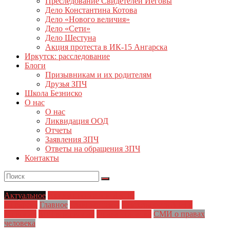
Преследование Свидетелей Иеговы
Дело Константина Котова
Дело «Нового величия»
Дело «Сети»
Дело Шестуна
Акция протеста в ИК-15 Ангарска
Иркутск: расследование
Блоги
Призывникам и их родителям
Друзья ЗПЧ
Школа Безниско
О нас
О нас
Ликвидация ООД
Отчеты
Заявления ЗПЧ
Ответы на обращения ЗПЧ
Контакты
Актуальное
Акция протеста в ИК-15
Ангарска
Главное
Главные темы
Деятельность ЗПЧ в
регионах
ЗПЧ в регионах
Права человека
СМИ о правах
человека