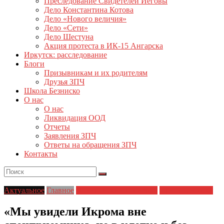
Преследование Свидетелей Иеговы
Дело Константина Котова
Дело «Нового величия»
Дело «Сети»
Дело Шестуна
Акция протеста в ИК-15 Ангарска
Иркутск: расследование
Блоги
Призывникам и их родителям
Друзья ЗПЧ
Школа Безниско
О нас
О нас
Ликвидация ООД
Отчеты
Заявления ЗПЧ
Ответы на обращения ЗПЧ
Контакты
Актуальное
Главное
Полицейский произвол
Права человека
«Мы увидели Икрома вне