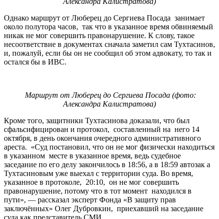
Александра Калистратова)
Однако маршрут от Люберец до Сергиева Посада занимает
около полутора часов, так что в указанное время обвиняемый
никак не мог совершить правонарушение. К слову, такое
несоответствие в документах сначала заметил сам Тухтасинов,
и, пожалуй, если бы он не сообщил об этом адвокату, то так и
остался бы в ИВС.
Маршрут от Люберец до Сергиева Посада (фото:
Александра Калистратова)
Кроме того, защитники Тухтасинова доказали, что был
сфальсифицирован и протокол, составленный на него 14
октября, в день окончания очередного административного
ареста. «Суд постановил, что он не мог физически находиться
в указанном месте в указанное время, ведь судебное
заседание по его делу закончилось в 18:56, а в 18:59 автозак а
Тухтасиновым уже выехал с территории суда. Во время,
указанное в протоколе, 20:10, он не мог совершить
правонарушение, потому что в тот момент находился в
пути», — рассказал эксперт Фонда «В защиту прав
заключённых» Олег Дубровкин, приехавший на заседание
суда как представитель СМИ.