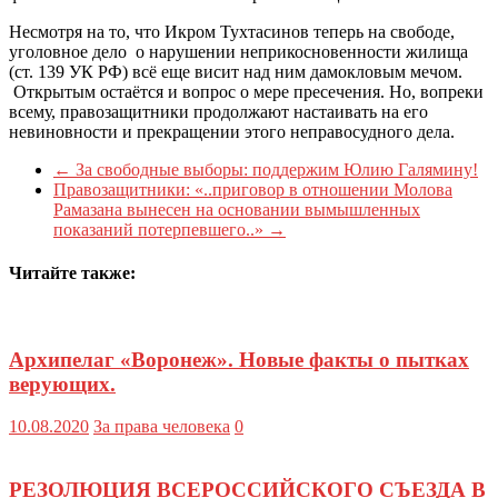
Несмотря на то, что Икром Тухтасинов теперь на свободе,
уголовное дело о нарушении неприкосновенности жилища
(ст. 139 УК РФ) всё еще висит над ним дамокловым мечом.
Открытым остаётся и вопрос о мере пресечения. Но, вопреки
всему, правозащитники продолжают настаивать на его
невиновности и прекращении этого неправосудного дела.
←
За свободные выборы: поддержим Юлию Галямину!
Правозащитники: «..приговор в отношении Молова
Рамазана вынесен на основании вымышленных
показаний потерпевшего..»
→
Читайте также:
Архипелаг «Воронеж». Новые факты о пытках
верующих.
10.08.2020
За права человека
0
РЕЗОЛЮЦИЯ ВСЕРОССИЙСКОГО СЪЕЗДА В