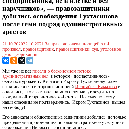
спецприемника, не в клетке и без
наручников», — правозащитники
добились освобождения Тухтасинова
после семи подряд административных
арестов
21.10.2020
22.10.2021
За права человека
,
полицейский
произвол
,
правозащитник
,
правозащитники
,
суд
,
уголовное
дело
,
фабрикация
Мы уже не раз
писали о бесконечном потоке
административных дел
, в котором «посчастливилось»
оказаться уроженцу Киргизии Икрому Тухтасинову, даже
сравнивали его историю с историей
Исломбека Камалова
и
опасались, что его также на много лет могут осудить по
выдуманной террористической статье. Но, судя по всему,
наши опасения не подтвердились. Икром Тухтасинов вышел
на свободу!
Его адвокаты и общественные защитники добились не только
прекращения производства по административному делу, но и
освобождения Икрома из спецприёмника.