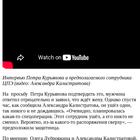
Интервью Петра Курьянова и предполагаемого сотрудника
ЦПЭ (видео: Александра Калистратова)
На просьбу Петра Курьянова подтвердить это, мужчина
ответил отрицательно и заявил, что ждёт жену. Однако спустя
час, как сообщила Александра Калистратова, он ушёл один,
так никого и не дождавшись. «Очевидно, планировалась
какая-то спецоперация. Этот сотрудник ушёл, а его никто не
сменил. Вероятно, из-за какого-то распоряжения сверху», —
предположила защитница.
По мнению Олега Дубровкина и Александры Калистратовой,