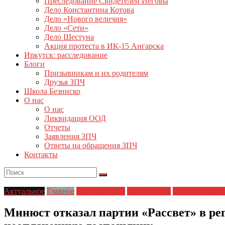
Преследование Свидетелей Иеговы
Дело Константина Котова
Дело «Нового величия»
Дело «Сети»
Дело Шестуна
Акция протеста в ИК-15 Ангарска
Иркутск: расследование
Блоги
Призывникам и их родителям
Друзья ЗПЧ
Школа Безниско
О нас
О нас
Ликвидация ООД
Отчеты
Заявления ЗПЧ
Ответы на обращения ЗПЧ
Контакты
Актуальное
Главное
Главные темы
Новости дня
Политические 
Минюст отказал партии «Рассвет» в рег