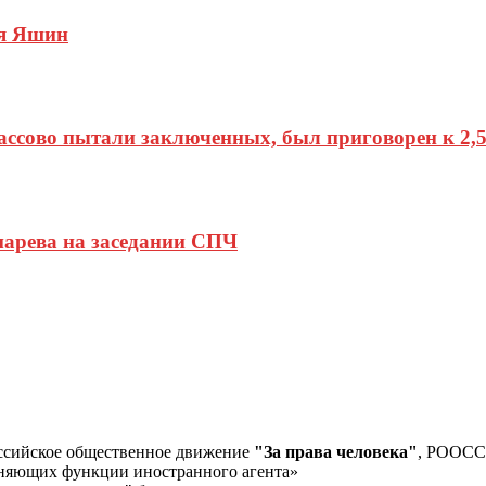
ья Яшин
ассово пытали заключенных, был приговорен к 2,5
марева на заседании СПЧ
ссийское общественное движение
"За права человека"
, РООС
лняющих функции иностранного агента»