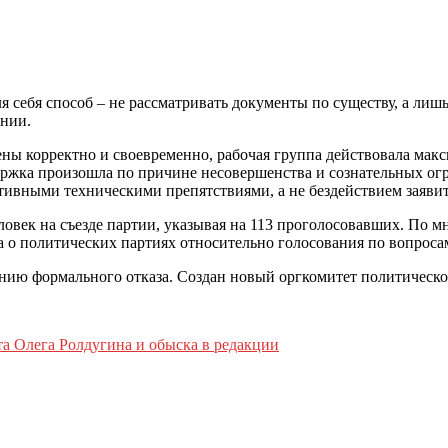
 себя способ – не рассматривать документы по существу, а лиш
нии.
ны корректно и своевременно, рабочая группа действовала макс
ержка произошла по причине несовершенства и сознательных ог
ивными техническими препятствиями, а не бездействием заявит
овек на съезде партии, указывая на 113 проголосовавших. По 
а о политических партиях относительно голосования по вопроса
нию формального отказа. Создан новый оргкомитет политическо
та Олега Ролдугина и обыска в редакции