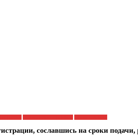
репрессии
Полицейский произвол
Права человека
истрации, сославшись на сроки подачи, 