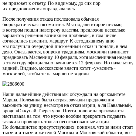
не призовет к ответу. По-видимому, до сих пор
их предположения оправдывались.
После получения отказа последовала обычная
бюрократическая тягомотина. Мы подали второе письмо,
в котором пошли навстречу властям, предложив несколько
вариантов решения возникшей проблемы, в том числе
согласились изменить маршрут. К сегодняшнему дню
мы получили очередной письменный отказ и поняли, в чем
дело. Оказывается, вопреки традициям, москвичи начинают
праздновать Масленицу 10 февраля, хотя масленичная неделя
в этом году официально начинается 12 февраля. Но начальству
видней. Видимо, московские власти хотят «умаслить»
москвичей, чтобы те на марши не ходили.
Наши дальнейшие действия мы обсуждали на оргкомитете
Марша. Полемика была острая, звучали предложения
выходить на улицу, несмотря на отказ мэрии, а-ля Навальный,
вроде «Оккупай Тверскую». Почти половина оргкомитета
настаивала на том, что нужно вообще прекратить подавать
заявки и проводить только несогласованные акции.
Но большинство присутствующих, понимая, что за нами стоят
тысячи и тысячи жителей Москвы и Московской области, все