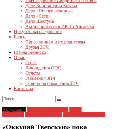
Преследование Свидетелей Иеговы
Дело Константина Котова
Дело «Нового величия»
Дело «Сети»
Дело Шестуна
Акция протеста в ИК-15 Ангарска
Иркутск: расследование
Блоги
Призывникам и их родителям
Друзья ЗПЧ
Школа Безниско
О нас
О нас
Ликвидация ООД
Отчеты
Заявления ЗПЧ
Ответы на обращения ЗПЧ
Контакты
Актуальное
Москвичи за Москву
Права
дольщиков
Социальный марш
Социальный протест
«Оккупай Тверскую» пока