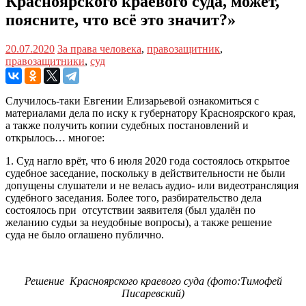
Красноярского краевого суда, может,
поясните, что всё это значит?»
20.07.2020
За права человека
,
правозащитник
,
правозащитники
,
суд
Случилось-таки Евгении Елизарьевой ознакомиться с
материалами дела по иску к губернатору Красноярского края,
а также получить копии судебных постановлений и
открылось… многое:
1. Суд нагло врёт, что 6 июля 2020 года состоялось открытое
судебное заседание, поскольку в действительности не были
допущены слушатели и не велась аудио- или видеотрансляция
судебного заседания. Более того, разбирательство дела
состоялось при отсутствии заявителя (был удалён по
желанию судьи за неудобные вопросы), а также решение
суда не было оглашено публично.
Решение Красноярского краевого суда (фото:Тимофей
Писаревский)