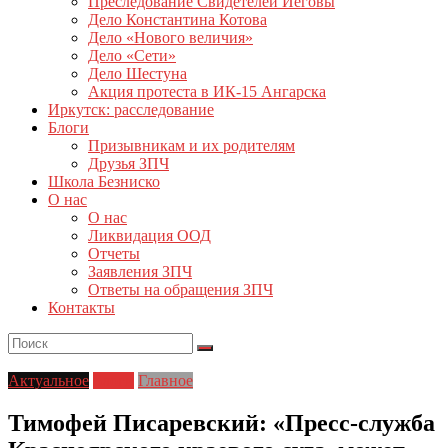
Преследование Свидетелей Иеговы
Дело Константина Котова
Дело «Нового величия»
Дело «Сети»
Дело Шестуна
Акция протеста в ИК-15 Ангарска
Иркутск: расследование
Блоги
Призывникам и их родителям
Друзья ЗПЧ
Школа Безниско
О нас
О нас
Ликвидация ООД
Отчеты
Заявления ЗПЧ
Ответы на обращения ЗПЧ
Контакты
Актуальное
Блоги
Главное
Тимофей Писаревский: «Пресс-служба