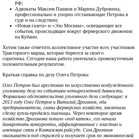
РФ;
Адвокаты Максим Пашков и Марина Дубровина,
профессионально и упорно отстаивающие Петрова в
суде и на следствии;
«Новая газета» и «Эхо Москвы», освещающие все
события, происходящие вокруг фермерского движения
на Кубани.
Хотим также отметить коллективное участие всех участников
Тракторного марша, которые борются за своего
соратника. Сегодня наша работа увенчалась промежуточным
положительным результатом.
Краткая справка по делу Олега Петрова:
Олег Петров был арестован по искусственно возбужденного
уголовному делу по событиям четырехлетней давности.
Формально обстоятельства уголовного дела следующие: в
2013 году Олег Петров и Виталий Дроганов, оба
предприниматели, главы фермерских хозяйств, заключили
сделку купли-продажи пшеницы. Через некоторое время
хозяйство Дроганова попало «под каток», его начали
банкротить конкуренты, аффилированные с властью и
имеющие связи в Кавказском райсуде. Сам Дроганов
оказывается под стражей и получает срок по экономической