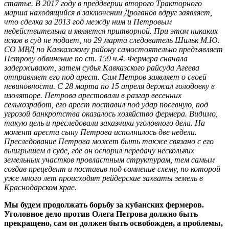
статье. В 2017 году в преддверии второго Тракторного
марша находящийся в заключении Дроганов вдруг заявляет,
что сделка за 2013 год между ним и Петровым
недействительна и является притворной. При этом никаких
исков в суд не подает, но 29 марта следователь Шильк М.Ю.
СО МВД по Кавказскому району самостоятельно предъявляет
Петрову обвинение по ст. 159 ч.4. Фермера сначала
задерживают, затем судья Кавказского райсуда Агеева
отправляет его под арест. Сам Петров заявляет о своей
невиновности. С 28 марта по 15 апреля держал голодовку в
изоляторе. Петрова арестовали в разгар весенних
сельхозработ, его арест поставил под удар посевную, под
угрозой банкротства оказалось хозяйство фермера. Видимо,
такую цель и преследовали заказчики уголовного дела. На
момент ареста сыну Петрова исполнилось две недели.
Преследование Петрова может быть также связано с его
выигрышем в суде, где он оспорил передачу нескольких
земельных участков провластным структурам, тем самым
создав прецедент и поставив под сомнение схему, по которой
уже много лет происходят рейдерские захваты земель в
Краснодарском крае.
Мы будем продолжать борьбу за кубанских фермеров.
Уголовное дело против Олега Петрова должно быть
прекращено, сам он должен быть освобожден, а проблемы,