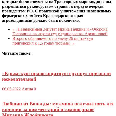
которые были озвучены на Тракторных маршах, должны
разрешаться руководством страны, в первую очередь,
президентом РФ. С практикой уничтожения независимых
фермерских хозяйств Краснодарского края
агрохолдингами должно быть покончено.
←
Независимый депутат Ирина Галкина и «Оборона
Головино» выиграли суд у единоросски Архипцовой
Второго обвиняемого по «делу 26 марта» суд
приговорил к 1,5 годам тюрьмы
→
Читайте также:
«Крымскую правозащитную группу» признали
нежелательной
06.05.2022
Алена
0
Любшин из Вологды: мужчина получил пять лет
колонии за комментарий о самоподрыве
Михаила Жлобицкого