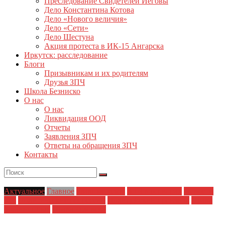
Преследование Свидетелей Иеговы
Дело Константина Котова
Дело «Нового величия»
Дело «Сети»
Дело Шестуна
Акция протеста в ИК-15 Ангарска
Иркутск: расследование
Блоги
Призывникам и их родителям
Друзья ЗПЧ
Школа Безниско
О нас
О нас
Ликвидация ООД
Отчеты
Заявления ЗПЧ
Ответы на обращения ЗПЧ
Контакты
Актуальное
Главное
Главные темы
ЗПЧ в регионах
Новости
дня
Политические репрессии
Полицейский произвол
Права
заключенных
Права человека