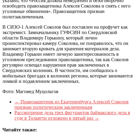
указано, что «Россия должна немедленно и безоговорочно
освободить правозащитника Алексея Соколова и снять с него
уголовные обвинения». Правозащитник признан
политзаключенным.
В СИЗО-1 Алексей Соколов был поставлен на профучет как
экстремист. Замначальнику ГУФСИН по Свердловской
области Владимиру Горькину, который лично
проинспектировал камеру Соколова, не понравилось, что он
занимает вторую кровать для хранения материалов дела.
Владимир Горькин имеет личную заинтересованность в
уголовном преследовании правозащитника, так как Соколов
регулярно освещал нарушения прав заключенных в
Свердловских колониях. В частности, им сообщалось о
мобильных бригадах в колониях региона, которые занимаются
ломкой и подавлением заключенных.
Фото: Магомед Муцольгов
←
Правозащитник из Екатеринбурга Алексей Соколов
признан политическим заключенным
Рассмотрение дела трех фигурантов баймакского дела в
суде в Тольятти отложено в пятый раз
→
Читайте также: