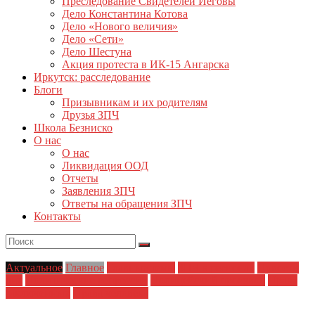
Преследование Свидетелей Иеговы
Дело Константина Котова
Дело «Нового величия»
Дело «Сети»
Дело Шестуна
Акция протеста в ИК-15 Ангарска
Иркутск: расследование
Блоги
Призывникам и их родителям
Друзья ЗПЧ
Школа Безниско
О нас
О нас
Ликвидация ООД
Отчеты
Заявления ЗПЧ
Ответы на обращения ЗПЧ
Контакты
Актуальное
Главное
Главные темы
ЗПЧ в регионах
Новости
дня
Политические репрессии
Полицейский произвол
Права
заключенных
Права человека