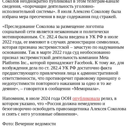
Соколов неоднократно публиковал в этом телеграм-канале
сведения, «порочащие деятельность уголовно-
исполнительной системы». 8 июля Алексею Соколову была
избрана мера пресечения в виде содержания под стражей.
«Преследование Соколова за размещение логотипа
социальной сети является незаконным и политически
мотивированным. Ст. 282.4 была введена в УК РФ в июле
2022 года, ее вменяют в случаях демонстрации символики,
которая признана экстремистской – зачастую по надуманным
основаниям. Так в марте 2022 года суд необоснованно
признал экстремистской деятельность компании Meta
Platforms Inc., которой принадлежит Facebook. К тому же, для
возбуждения дела по ст. 282.4 УК РФ достаточно факта
предшествующего привлечения лица к административной
ответственности, что противоречит правовому принципу о
недопустимости повторного наказания за одно и то же
деяние», – говорится в сообщении «Мемориала».
Напомним, в июле 2024 года ООН
опубликовала
релиз, в
котором указано, что «Россия должна немедленно и
безоговорочно освободить правозащитника Алексея Соколова
и снять с него уголовные обвинения».
Фото: Вечерние ведомости