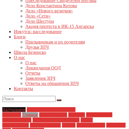
Преследование Свидетелей Иеговы
Дело Константина Котова
Дело «Нового величия»
Дело «Сети»
Дело Шестуна
Акция протеста в ИК-15 Ангарска
Иркутск: расследование
Блоги
Призывникам и их родителям
Друзья ЗПЧ
Школа Безниско
О нас
О нас
Ликвидация ООД
Отчеты
Заявления ЗПЧ
Ответы на обращения ЗПЧ
Контакты
Актуальное
Акция протеста в ИК-15
Ангарска
Главное
Главные темы
Иркутск
Материалы и
Расследования
Полицейский произвол
Права
заключенных
Права человека
Пытки
Пытки в МЛС
Пытки на