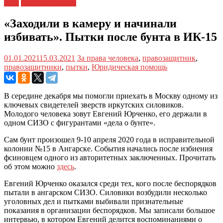
зоне
Хроники Гулага
«Заходили в камеру и начинали
избивать». Пытки после бунта в ИК-15
01.01.2021
15.03.2021
За права человека
,
правозащитник
,
правозащитники
,
пытки
,
Юридическая помощь
В середине декабря мы помогли приехать в Москву одному из
ключевых свидетелей зверств иркутских силовиков.
Молодого человека зовут Евгений Юрченко, его держали в
одном СИЗО с фигурантами «дела о бунте».
Сам бунт произошел 9-10 апреля 2020 года в исправительной
колонии №15 в Ангарске. События начались после избиения
фсиновцем одного из авторитетных заключенных. Прочитать
об этом можно
здесь
.
Евгений Юрченко оказался среди тех, кого после беспорядков
пытали в ангарском СИЗО. Силовики возбудили несколько
уголовных дел и пытками выбивали признательные
показания в организации беспорядков. Мы записали большое
интервью, в котором Евгений делится воспоминаниями о