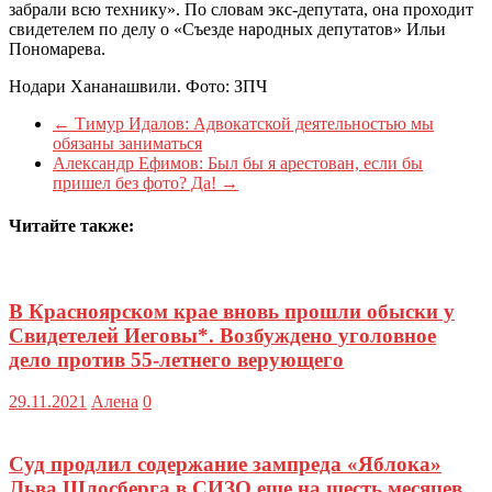
забрали всю технику». По словам экс-депутата, она проходит
свидетелем по делу о «Съезде народных депутатов» Ильи
Пономарева.
Нодари Хананашвили. Фото: ЗПЧ
←
Тимур Идалов: Адвокатской деятельностью мы
обязаны заниматься
Александр Ефимов: Был бы я арестован, если бы
пришел без фото? Да!
→
Читайте также:
В Красноярском крае вновь прошли обыски у
Свидетелей Иеговы*. Возбуждено уголовное
дело против 55-летнего верующего
29.11.2021
Алена
0
Суд продлил содержание зампреда «Яблока»
Льва Шлосберга в СИЗО еще на шесть месяцев,