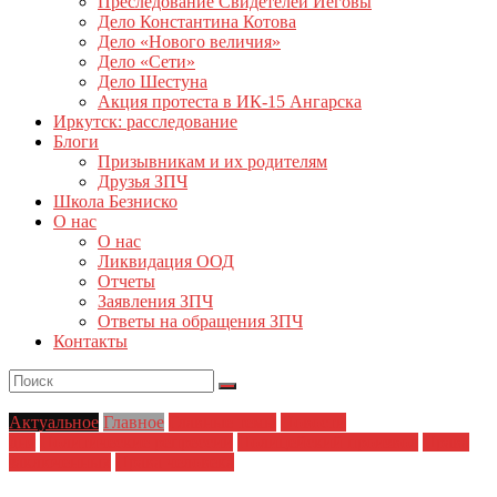
Преследование Свидетелей Иеговы
Дело Константина Котова
Дело «Нового величия»
Дело «Сети»
Дело Шестуна
Акция протеста в ИК-15 Ангарска
Иркутск: расследование
Блоги
Призывникам и их родителям
Друзья ЗПЧ
Школа Безниско
О нас
О нас
Ликвидация ООД
Отчеты
Заявления ЗПЧ
Ответы на обращения ЗПЧ
Контакты
Актуальное
Главное
Главные темы
Новости
дня
Политические репрессии
Полицейский произвол
Права
заключенных
Права человека