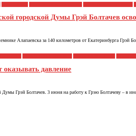
я
Новости дня
Политические репрессии
Полицейский произвол
ской городской Думы Грэй Болтачев осв
емнике Алапаевска за 140 километров от Екатеринбурга Грэй Бо
репрессии
Полицейский произвол
Права заключенных
Права че
т оказывать давление
 Думы Грэй Болтачев. 3 июня на работу к Грэю Болтачеву – в и