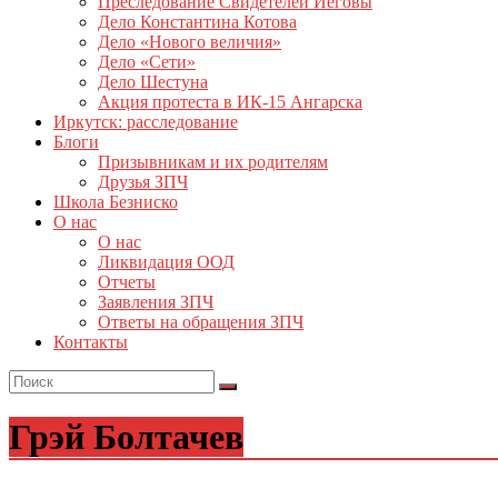
Преследование Свидетелей Иеговы
Дело Константина Котова
Дело «Нового величия»
Дело «Сети»
Дело Шестуна
Акция протеста в ИК-15 Ангарска
Иркутск: расследование
Блоги
Призывникам и их родителям
Друзья ЗПЧ
Школа Безниско
О нас
О нас
Ликвидация ООД
Отчеты
Заявления ЗПЧ
Ответы на обращения ЗПЧ
Контакты
Грэй Болтачев