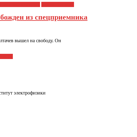
Права заключенных
Права человека
обожден из спецприемника
лтачев вышел на свободу. Он
ловека
нститут электрофизики