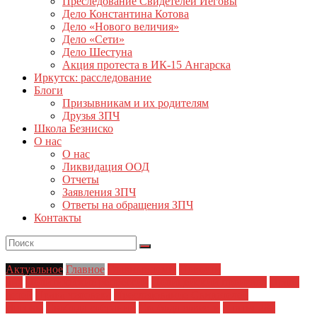
Преследование Свидетелей Иеговы
Дело Константина Котова
Дело «Нового величия»
Дело «Сети»
Дело Шестуна
Акция протеста в ИК-15 Ангарска
Иркутск: расследование
Блоги
Призывникам и их родителям
Друзья ЗПЧ
Школа Безниско
О нас
О нас
Ликвидация ООД
Отчеты
Заявления ЗПЧ
Ответы на обращения ЗПЧ
Контакты
Актуальное
Главное
Главные темы
Новости
дня
Политические репрессии
Полицейский произвол
Права
детей
Права человека
Преследование Свидетелей
Иеговы
Свобода собраний
Свобода совести
Статья 282