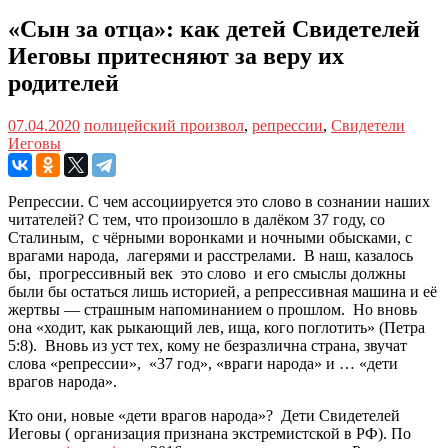
«Сын за отца»: как детей Свидетелей
Иеговы притесняют за веру их
родителей
07.04.2020
полицейский произвол
,
репрессии
,
Свидетели
Иеговы
Репрессии. С чем ассоциируется это слово в сознании наших
читателей? С тем, что произошло в далёком 37 году, со
Сталиным, с чёрными воронками и ночными обысками, с
врагами народа, лагерями и расстрелами. В наш, казалось
бы, прогрессивный век это слово и его смыслы должны
были бы остаться лишь историей, а репрессивная машина и её
жертвы — страшным напоминанием о прошлом. Но вновь
она «ходит, как рыкающий лев, ища, кого поглотить» (Петра
5:8). Вновь из уст тех, кому не безразлична страна, звучат
слова «репрессии», «37 год», «враги народа» и … «дети
врагов народа».
Кто они, новые «дети врагов народа»? Дети Свидетелей
Иеговы ( организация признана экстремистской в РФ). По