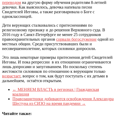
переводом
на другую форму обучения родителям 8-летней
девочки. Как выяснилось, девочка напевала песни
Свидетелей Иеговы, а также разговаривала о Боге с
одноклассницей.
Дети верующих сталкивались с притеснениями по
религиозному признаку и до решения Верховного суда. В
2016 году в Санкт-Петербурге не менее 25 сотрудников
правоохранительных органов
сорвали богослужение
одной из
местных общин. Среди присутствовавших были и
несовершеннолетние, которых силовики допросили.
Это лишь некоторые примеры притеснения детей Свидетелей
Иеговы. И пока репрессии в их отношении ограничиваются
лишь допросами и запугиванием. Но поскольку степень
жестокости силовиков по отношению к верующим только
возрастает
, вопрос о том, как будут поступать с их детьми в
дальнейшем, остаётся открытым.
←
МЕНЯЕМ ВЛАСТЬ в регионах | Гражданская
коалиция
Правозащитники добиваются освобождения Александра
Шестуна из СИЗО на время пандемии
→
Читайте также: