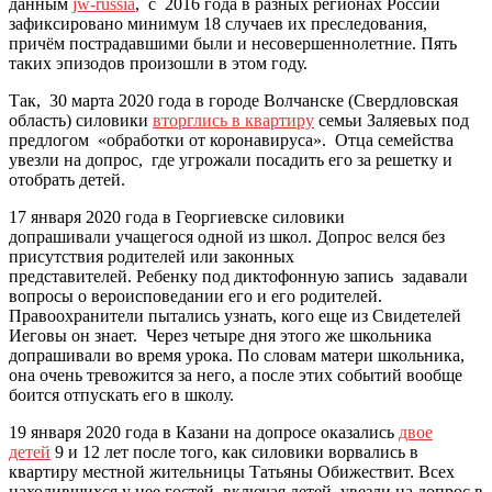
данным
jw-russia
, с 2016 года в разных регионах России
зафиксировано минимум 18 случаев их преследования,
причём пострадавшими были и несовершеннолетние. Пять
таких эпизодов произошли в этом году.
Так, 30 марта 2020 года в городе Волчанске (Свердловская
область) силовики
вторглись в квартиру
семьи Заляевых под
предлогом «обработки от коронавируса». Отца семейства
увезли на допрос, где угрожали посадить его за решетку и
отобрать детей.
17 января 2020 года в Георгиевске силовики
допрашивали учащегося одной из школ. Допрос велся без
присутствия родителей или законных
представителей. Ребенку под диктофонную запись задавали
вопросы о вероисповедании его и его родителей.
Правоохранители пытались узнать, кого еще из Свидетелей
Иеговы он знает. Через четыре дня этого же школьника
допрашивали во время урока. По словам матери школьника,
она очень тревожится за него, а после этих событий вообще
боится отпускать его в школу.
19 января 2020 года в Казани на допросе оказались
двое
детей
9 и 12 лет после того, как силовики ворвались в
квартиру местной жительницы Татьяны Обижествит. Всех
находившихся у нее гостей, включая детей, увезли на допрос в