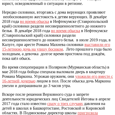
юрист, осведомленный о ситуации в регионе.
Нередко силовики, вторгаясь с дома верующих проявляют
необоснованную жестокость к детям верующих. В декабре
2018 года
во время обыска
в Нефтекумске (Ставропольский
край) силовики раздели несовершеннолетнего до нижнего
белья. В декабре 2018 года
во время обыска
в Нефтекумске
(Ставропольский край) силовики раздели
несовершеннолетнего до нижнего белья. в июле 2019 года, в
Калуге, при аресте Романа Махнева силовики
выставили его
15-летнюю дочь на улицу босиком
. Лето прошлого года было
холодным, а девочка долгое время простояла под дождём,
пока шёл обыск.
Во время спецоперации в Полярном (Мурманская область) в
мае 2018 года бойцы спецназа выломали дверь в квартиру
Романа Маркина. Угрожая оружием, они
уложили его вместе с
16-летней дочерью
лицом в пол. После обыска дочь Маркина
увезли и допрашивали до 3 часов утра.
Вскоре после решения Верховного суда о запрете
деятельности юридических лиц Свидетелей Иеговы в апреле
2017 года стало известно
сразу о трех случаях
давления на
детей в школах в Башкортостане, Ростовской и Кировской
областях. В Подмосковье директор школы
пригрозила