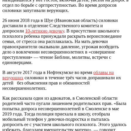
отдел по борьбе с оргпреступностью. Во время допросов
силовики запугивали верующих.
26 июня 2018 года в Шуе (Ивановская область) силовики
доставили в отделение Следственного комитета и
допросили
10-летнюю девочку
. В присутствии школьного
психолога ребенка принуждали раскрыть вероисповедание
семьи, от стресса она расплакалась. На мать девочки
правоохранители оказывали давление, угрожая возбудить
дело о вовлечении несовершеннолетних в «совершение
преступления» — чтение Библии, молитвы, встречи с
единоверцами.
В августе 2017 года в Нефтекумске во время
облавы на
верующих
силовики в течение трёх часов допрашивали их
детей без объяснения прав и обязанностей
несовершеннолетних.
Как рассказала один из адвокатов, в Смоленской области
родителей часто пугали лишением родительских прав. «Была
попытка допроса несовершеннолетней в Смоленске в мае
2019 года. Тогда полиция приехала в школу, отобрала
мобильный телефон у девочки-подростка и пыталась
допросить ее с участием школьного психолога. Этого удалось
избежать, благодаря вмешательству матери», — говорит