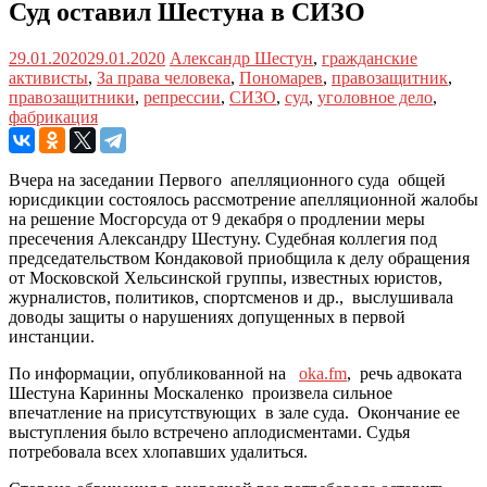
Суд оставил Шестуна в СИЗО
29.01.2020
29.01.2020
Александр Шестун
,
гражданские
активисты
,
За права человека
,
Пономарев
,
правозащитник
,
правозащитники
,
репрессии
,
СИЗО
,
суд
,
уголовное дело
,
фабрикация
Вчера на заседании Первого апелляционного суда общей
юрисдикции состоялось рассмотрение апелляционной жалобы
на решение Мосгорсуда от 9 декабря о продлении меры
пресечения Александру Шестуну. Судебная коллегия под
председательством Кондаковой приобщила к делу обращения
от Московской Хельсинской группы, известных юристов,
журналистов, политиков, спортсменов и др., выслушивала
доводы защиты о нарушениях допущенных в первой
инстанции.
По информации, опубликованной на
oka.fm
, речь адвоката
Шестуна Каринны Москаленко произвела сильное
впечатление на присутствующих в зале суда. Окончание ее
выступления было встречено аплодисментами. Судья
потребовала всех хлопавших удалиться.