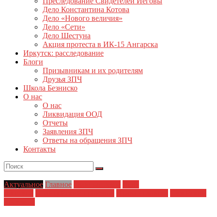
Преследование Свидетелей Иеговы
Дело Константина Котова
Дело «Нового величия»
Дело «Сети»
Дело Шестуна
Акция протеста в ИК-15 Ангарска
Иркутск: расследование
Блоги
Призывникам и их родителям
Друзья ЗПЧ
Школа Безниско
О нас
О нас
Ликвидация ООД
Отчеты
Заявления ЗПЧ
Ответы на обращения ЗПЧ
Контакты
Актуальное
Главное
Главные темы
Дело
Шестуна
Полицейский произвол
Права человека
Судейский
произвол