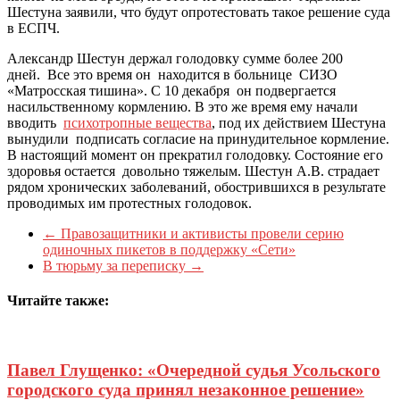
Шестуна заявили, что будут опротестовать такое решение суда
в ЕСПЧ.
Александр Шестун держал голодовку сумме более 200
дней. Все это время он находится в больнице СИЗО
«Матросская тишина». С 10 декабря он подвергается
насильственному кормлению. В это же время ему начали
вводить
психотропные вещества
, под их действием Шестуна
вынудили подписать согласие на принудительное кормление.
В настоящий момент он прекратил голодовку. Состояние его
здоровья остается довольно тяжелым. Шестун А.В. страдает
рядом хронических заболеваний, обострившихся в результате
проводимых им протестных голодовок.
←
Правозащитники и активисты провели серию
одиночных пикетов в поддержку «Сети»
В тюрьму за переписку
→
Читайте также:
Павел Глущенко: «Очередной судья Усольского
городского суда принял незаконное решение»