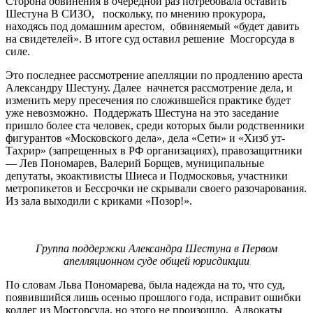
Сторона обвинения в очередной раз потребовала оставить
Шестуна В СИЗО, поскольку, по мнению прокурора,
находясь под домашним арестом, обвиняемый «будет давить
на свидетелей». В итоге суд оставил решение Мосгорсуда в
силе.
Это последнее рассмотрение апелляции по продлению ареста
Александру Шестуну. Далее начнется рассмотрение дела, и
изменить меру пресечения по сложившейся практике будет
уже невозможно. Поддержать Шестуна на это заседание
пришло более ста человек, среди которых были родственники
фигурантов «Московского дела», дела «Сети» и «Хизб ут-
Тахрир» (запрещенных в РФ организациях), правозащитники
— Лев Пономарев, Валерий Борщев, муниципальные
депутаты, экоактивисты Шиеса и Подмосковья, участники
метропикетов и Бессрочки не скрывали своего разочарования.
Из зала выходили с криками «Позор!».
Группа поддержки Александра Шестуна в Первом
апелляционном суде общей юрисдикции
По словам Льва Пономарева, была надежда на то, что суд,
появившийся лишь осенью прошлого года, исправит ошибки
коллег из Мосгорсуда, но этого не произошло. Адвокаты