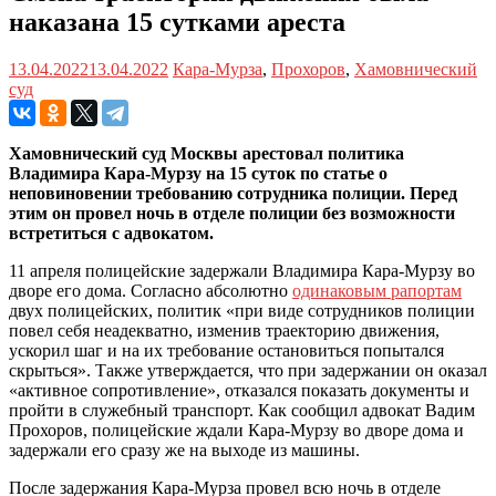
наказана 15 сутками ареста
13.04.2022
13.04.2022
Кара-Мурза
,
Прохоров
,
Хамовнический
суд
Хамовнический суд Москвы арестовал политика
Владимира Кара-Мурзу на 15 суток по статье о
неповиновении требованию сотрудника полиции. Перед
этим он провел ночь в отделе полиции без возможности
встретиться с адвокатом.
11 апреля полицейские задержали Владимира Кара-Мурзу во
дворе его дома. Согласно абсолютно
одинаковым рапортам
двух полицейских, политик «при виде сотрудников полиции
повел себя неадекватно, изменив траекторию движения,
ускорил шаг и на их требование остановиться попытался
скрыться». Также утверждается, что при задержании он оказал
«активное сопротивление», отказался показать документы и
пройти в служебный транспорт. Как сообщил адвокат Вадим
Прохоров, полицейские ждали Кара-Мурзу во дворе дома и
задержали его сразу же на выходе из машины.
После задержания Кара-Мурза провел всю ночь в отделе