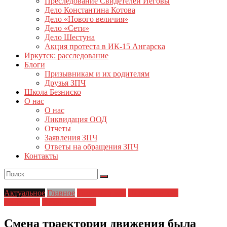
Преследование Свидетелей Иеговы
Дело Константина Котова
Дело «Нового величия»
Дело «Сети»
Дело Шестуна
Акция протеста в ИК-15 Ангарска
Иркутск: расследование
Блоги
Призывникам и их родителям
Друзья ЗПЧ
Школа Безниско
О нас
О нас
Ликвидация ООД
Отчеты
Заявления ЗПЧ
Ответы на обращения ЗПЧ
Контакты
Актуальное
Главное
Главные темы
Политические
репрессии
Права человека
Смена траектории движения была