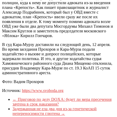
полиции, куда к нему не допустили адвоката из-за введения
плана «Крепость». Как пишет правозащитник и журналист
Александр Подрабинек, который был у ОВД вместе с
адвокатом, план «Крепость» ввели сразу же после их
появления в отделе. К тому моменту помимо адвоката возле
ОВД уже были два депутата Мосгордумы Михаил Тимонов и
Максим Круглов и заместитель председателя московского
«Яблока» Кирилл Гончаров.
В суд Кара-Мурзу доставили на следующий день, 12 апреля.
Во время заседания Прохоров и Кара-Мурза подали
ходатайство о вызове и допросе полицейских, которые
задержали политика. И это, и другие ходатайства судья
Хамовнического районного суда Диана Мищенко отклонила,
присудив Владимиру Кара-Мурзе по ст. 19.3 КоАП 15 суток
административного ареста.
Фото: Вадим Прохоров
Источник:
https://www.svoboda.org
←
Приговор по делу DOXA: будет ли мера пресечения
зачтена в срок наказания?
Задержанная не ела два дня из-за генетической
непереносимости глютена
→