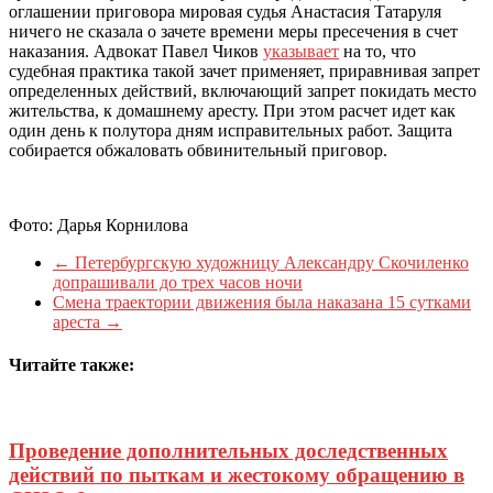
оглашении приговора мировая судья Анастасия Татаруля
ничего не сказала о зачете времени меры пресечения в счет
наказания. Адвокат Павел Чиков
указывает
на то, что
судебная практика такой зачет применяет, приравнивая запрет
определенных действий, включающий запрет покидать место
жительства, к домашнему аресту. При этом расчет идет как
один день к полутора дням исправительных работ. Защита
собирается обжаловать обвинительный приговор.
Фото: Дарья Корнилова
←
Петербургскую художницу Александру Скочиленко
допрашивали до трех часов ночи
Смена траектории движения была наказана 15 сутками
ареста
→
Читайте также:
Проведение дополнительных доследственных
действий по пыткам и жестокому обращению в