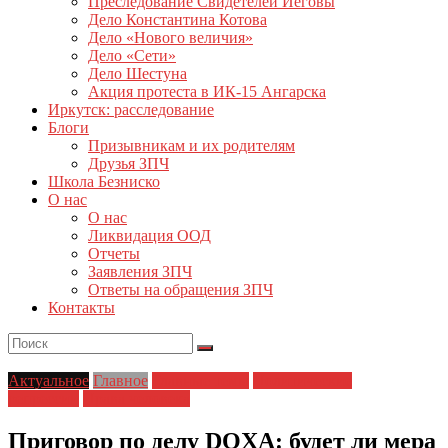
Преследование Свидетелей Иеговы
Дело Константина Котова
Дело «Нового величия»
Дело «Сети»
Дело Шестуна
Акция протеста в ИК-15 Ангарска
Иркутск: расследование
Блоги
Призывникам и их родителям
Друзья ЗПЧ
Школа Безниско
О нас
О нас
Ликвидация ООД
Отчеты
Заявления ЗПЧ
Ответы на обращения ЗПЧ
Контакты
Актуальное
Главное
Главные темы
Политические
репрессии
Права человека
Приговор по делу DOXA: будет ли мера