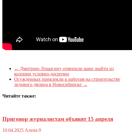
←
Дмитрию Лошагину отменили шанс выйти из
колонии условно-досрочно
Осужденных привлекли к работам на строительстве
ледового дворца в Новосибирске
→
Читайте также:
Приговор журналистам объявят 15 апреля
10.04.2025
Алена
0