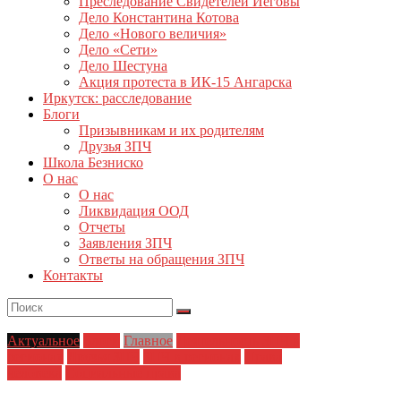
Преследование Свидетелей Иеговы
Дело Константина Котова
Дело «Нового величия»
Дело «Сети»
Дело Шестуна
Акция протеста в ИК-15 Ангарска
Иркутск: расследование
Блоги
Призывникам и их родителям
Друзья ЗПЧ
Школа Безниско
О нас
О нас
Ликвидация ООД
Отчеты
Заявления ЗПЧ
Ответы на обращения ЗПЧ
Контакты
Актуальное
Блоги
Главное
Деятельность ЗПЧ в
регионах
Друзья ЗПЧ
ЗПЧ в регионах
Права
человека
Социальные права