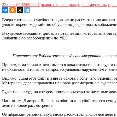
22.09.2021
22.09.2021
права заключенных
,
правозащитник
,
прав
Вчера состоялось судебное заседание по рассмотрению апелл
удовлетворено ходатайство об условно-досрочном освобождени
В судебное заседание прибыла потерпевшая, которая заявила с
Лошагина об освобождении по УДО.
Потерпевшая Рябова заявила суду апелляционной инстанц
Причем, в материалах дела имеется доказательства, что судом 
не оказалось. Это является процессуальным нарушением и влеч
Видимо, судья этот факт и взял за основу, после чего отменил
Материалы дела направлены на новое рассмотрение в суд перво
Будет новый суд, на котором опять рассмотрят те же самые д
Напомним, Дмитрия Лошагина обвинили в убийстве его супруг
дело на новое рассмотрение.
Октябрьский районный суд вновь рассмотрел уголовное дело и