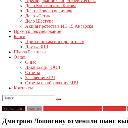
Преследование Свидетелей Иеговы
Дело Константина Котова
Дело «Нового величия»
Дело «Сети»
Дело Шестуна
Акция протеста в ИК-15 Ангарска
Иркутск: расследование
Блоги
Призывникам и их родителям
Друзья ЗПЧ
Школа Безниско
О нас
О нас
Ликвидация ООД
Отчеты
Заявления ЗПЧ
Ответы на обращения ЗПЧ
Контакты
Актуальное
Главное
Деятельность ЗПЧ в регионах
Друзья ЗПЧ
Дмитрию Лошагину отменили шанс выйт