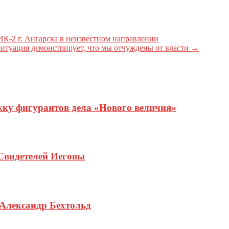
ИК-2 г. Ангарска в неизвестном направлении
туация демонстрирует, что мы отчуждены от власти
→
жку фигурантов дела «Нового величия»
Свидетелей Иеговы
 Александр Бехтольд