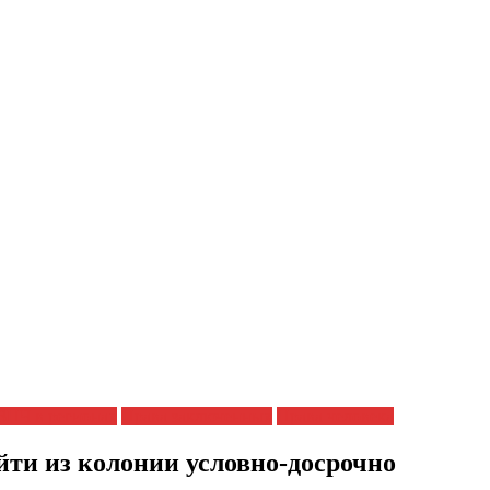
ЗПЧ в регионах
Права заключенных
Права человека
и из колонии условно-досрочно