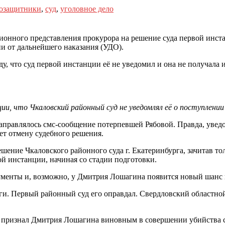
озащитники
,
суд
,
уголовное дело
яционного представления прокурора на решение суда первой ин
и от дальнейшего наказания (УДО).
уду, что суд первой инстанции её не уведомил и она не получал
ии, что Чкаловский районный суд не уведомлял её о поступлении
направлялось смс-сообщение потерпевшей Рябовой. Правда, уведо
ет отмену судебного решения.
 решение Чкаловского районного суда г. Екатеринбурга, зачитав 
й инстанции, начиная со стадии подготовки.
окументы и, возможно, у Дмитрия Лошагина появится новый шанс
и. Первый районный суд его оправдал. Свердловский областной
 признал Дмитрия Лошагина виновным в совершении убийства су