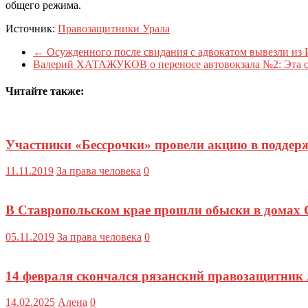
общего режима.
Источник:
Правозащитники Урала
←
Осужденного после свидания с адвокатом вывезли из 
Валерий ХАТАЖУКОВ о переносе автовокзала №2: Эта си
Читайте также:
Участники «Бессрочки» провели акцию в поддер
11.11.2019
За права человека
0
В Ставропольском крае прошли обыски в домах 
05.11.2019
За права человека
0
14 февраля скончался рязанский правозащитник
14.02.2025
Алена
0