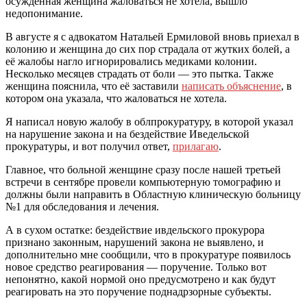
осужденная женщина жаловаться не хотела, вышло
недопонимание.
В августе я с адвокатом Натальей Ермиловой вновь приехал в
колонию и женщина до сих пор страдала от жутких болей, а
её жалобы нагло игнорировались медиками колонии.
Несколько месяцев страдать от боли — это пытка. Также
женщина пояснила, что её заставили
написать объяснение
, в
котором она указала, что жаловаться не хотела.
Я написал новую жалобу в облпрокуратуру, в которой указал
на нарушение закона и на бездействие Иведельской
прокуратуры, и вот получил ответ,
прилагаю
.
Главное, что больной женщине сразу после нашей третьей
встречи в сентябре провели компьютерную томографию и
должны были направить в Областную клиническую больницу
№1 для обследования и лечения.
А в сухом остатке: бездействие ивдельского прокурора
признано законным, нарушений закона не выявлено, и
дополнительно мне сообщили, что в прокуратуре появилось
новое средство реагирования — поручение. Только вот
непонятно, какой нормой оно предусмотрено и как будут
реагировать на это поручение поднадрзорные субъекты.