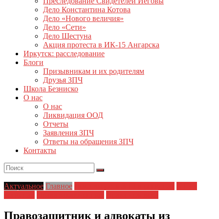
Преследование Свидетелей Иеговы
Дело Константина Котова
Дело «Нового величия»
Дело «Сети»
Дело Шестуна
Акция протеста в ИК-15 Ангарска
Иркутск: расследование
Блоги
Призывникам и их родителям
Друзья ЗПЧ
Школа Безниско
О нас
О нас
Ликвидация ООД
Отчеты
Заявления ЗПЧ
Ответы на обращения ЗПЧ
Контакты
Актуальное
Главное
Деятельность ЗПЧ в регионах
ЗПЧ в
регионах
Права заключенных
Права человека
Правозащитник и адвокаты из