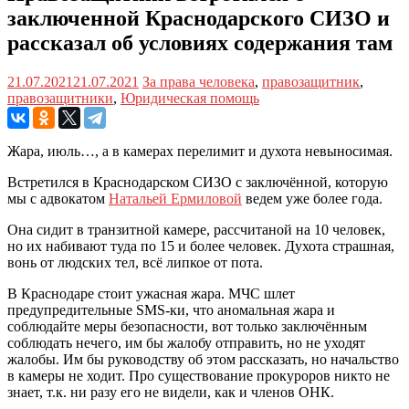
заключенной Краснодарского СИЗО и
рассказал об условиях содержания там
21.07.2021
21.07.2021
За права человека
,
правозащитник
,
правозащитники
,
Юридическая помощь
Жара, июль…, а в камерах перелимит и духота невыносимая.
Встретился в Краснодарском СИЗО с заключённой, которую
мы с адвокатом
Натальей Ермиловой
ведем уже более года.
Она сидит в транзитной камере, рассчитаной на 10 человек,
но их набивают туда по 15 и более человек. Духота страшная,
вонь от людских тел, всё липкое от пота.
В Краснодаре стоит ужасная жара. МЧС шлет
предупредительные SMS-ки, что аномальная жара и
соблюдайте меры безопасности, вот только заключённым
соблюдать нечего, им бы жалобу отправить, но не уходят
жалобы. Им бы руководству об этом рассказать, но начальство
в камеры не ходит. Про существование прокуроров никто не
знает, т.к. ни разу его не видели, как и членов ОНК.