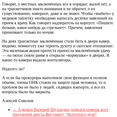
Говорят, у местных заключённых все в порядке: жалоб нет, а
на транзитчиков никто внимания и не обратит, о их
существовании, наверное, даже и не знают. Чтобы «выбить» у
медиков таблетку необходимо написать десятки заявлений на
прием к врачу. Как говорит надзиратель на корпусе: «Пишите
больше, какое-нибудь да стрельнет». Причем, заявления
принимают только по ночам.
На днях транзитные заключённые стали бить в двери камер,
видимо, невмоготу уже терпеть духоту и скотское отношение.
Эта маленькая акция протеста принесла заключённым удачу
— на окнах сняли рамы и открыли «кормушки» в дверях. В
какие-то камеры выдали вентиляторы.
Надолго ли?
А если бы прокуроры выполняли свои функции в полном
объеме, члены ОНК стояли на защите прав человека, то и
проблем бы не было у людей, сидящих взаперти, и все их
вопросы были бы закрыты.
Алексей Соколов
←
Адвокат Валерий Шухардин добился отмены всех
продлений ареста фигуранту “болотного дела”