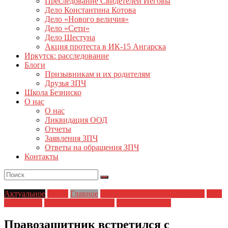
Преследование Свидетелей Иеговы
Дело Константина Котова
Дело «Нового величия»
Дело «Сети»
Дело Шестуна
Акция протеста в ИК-15 Ангарска
Иркутск: расследование
Блоги
Призывникам и их родителям
Друзья ЗПЧ
Школа Безниско
О нас
О нас
Ликвидация ООД
Отчеты
Заявления ЗПЧ
Ответы на обращения ЗПЧ
Контакты
Актуальное
Блоги
Главное
Деятельность ЗПЧ в регионах
ЗПЧ
в регионах
Права заключенных
Права человека
Правозащитник встретился с