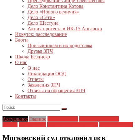
Преследование Свидетелей Иеговы
Дело Константина Котова
Дело «Нового величия»
Дело «Сети»
Дело Шестуна
Акция протеста в ИК-15 Ангарска
Иркутск: расследование
Блоги
Призывникам и их родителям
Друзья ЗПЧ
Школа Безниско
О нас
О нас
Ликвидация ООД
Отчеты
Заявления ЗПЧ
Ответы на обращения ЗПЧ
Контакты
Актуальное
Главное
Главные темы
Дело Константина
Котова
Новости дня
Полицейский произвол
Права человека
Московский суд отклонил иск