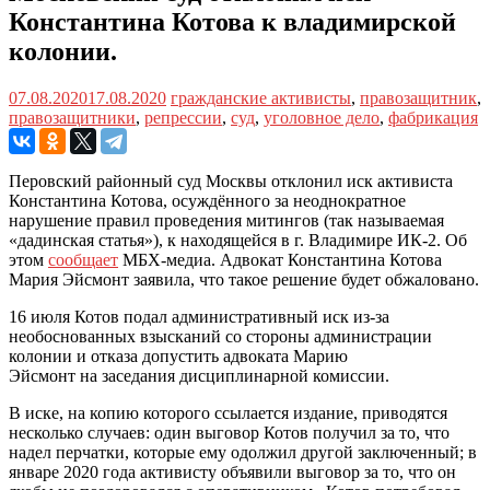
Константина Котова к владимирской
колонии.
07.08.2020
17.08.2020
гражданские активисты
,
правозащитник
,
правозащитники
,
репрессии
,
суд
,
уголовное дело
,
фабрикация
Перовский районный суд Москвы отклонил иск активиста
Константина Котова, осуждённого за неоднократное
нарушение правил проведения митингов (так называемая
«дадинская статья»), к находящейся в г. Владимире ИК-2. Об
этом
сообщает
МБХ-медиа. Адвокат Константина Котова
Мария Эйсмонт заявила, что такое решение будет обжаловано.
16 июля Котов подал административный иск из-за
необоснованных взысканий со стороны администрации
колонии и отказа допустить адвоката Марию
Эйсмонт на заседания дисциплинарной комиссии.
В иске, на копию которого ссылается издание, приводятся
несколько случаев: один выговор Котов получил за то, что
надел перчатки, которые ему одолжил другой заключенный; в
январе 2020 года активисту объявили выговор за то, что он