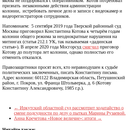
якобы не поздоровался с оперативником. Котов потребовал
признать незаконными действия администрации
колонии, истребовать личное дело и записи с видеокамер и
видеорегистраторов сотрудников.
Напоминаем: 5 сентября 2019 года Тверской районный суд
Москвы приговорил Константина Котова к четырём годам
колонии общего режима за неоднократные нарушения на
митингах (статья 212.1 УК, так называемая «дадинская
статья»). В апреле 2020 года Мосгорсуд
смягчил
приговор
Котову до полутора лет колонии, однако полностью его
отменить отказался.
Правозащитники просят всех, кто неравнодушен к судьбе
политических заключенных, писать Константину письма.
Адрес колонии: 601122 Владимирская область, Петушинский
район, г. Покров, ул. Франца Штольверка, д. 6 (Котову
Константину Александровичу, 1985 г.р.).
←
Иркутский областной суд рассмотрит ходатайство о
смене подсудности по делу о пытках Марины Рузаевой.
Анна Кречетова «Новое величие»: итоги
→
Читайте также: