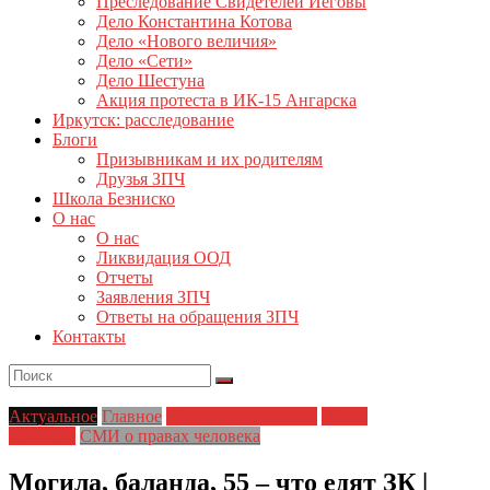
Преследование Свидетелей Иеговы
Дело Константина Котова
Дело «Нового величия»
Дело «Сети»
Дело Шестуна
Акция протеста в ИК-15 Ангарска
Иркутск: расследование
Блоги
Призывникам и их родителям
Друзья ЗПЧ
Школа Безниско
О нас
О нас
Ликвидация ООД
Отчеты
Заявления ЗПЧ
Ответы на обращения ЗПЧ
Контакты
Актуальное
Главное
Права заключенных
Права
человека
СМИ о правах человека
Могила, баланда, 55 – что едят ЗК |